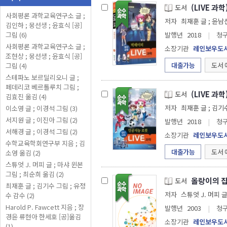
(LIVE 과
도서
사회평론 과학교육연구소 글 ;
저자
최재훈 글 ; 윤남
김인하 ; 뭉선생 ; 윤효식 [공]
그림 (6)
발행년
2018
|
청
사회평론 과학교육연구소 글 ;
소장기관
레인보우도
조현상 ; 뭉선생 ; 윤효식 [공]
대출가능
도서 
그림 (4)
스테파노 보르딜리오니 글 ;
페데리코 베르톨루치 그림 ;
(LIVE 과
도서
김효진 옮김 (4)
저자
최재훈 글 ; 김기
이소영 글 ; 이경석 그림 (3)
서지원 글 ; 이진아 그림 (2)
발행년
2018
|
청
서해경 글 ; 이경석 그림 (2)
소장기관
레인보우도
수학교육학회연구부 지음 ; 김
대출가능
도서 
소영 옮김 (2)
스튜엇 J. 머피 글 ; 마샤 윈본
그림 ; 최순희 옮김 (2)
올랑이의 집
도서
최재훈 글 ; 김기수 그림 ; 유정
저자
스튜엇 J. 머피 
수 감수 (2)
Harold P. Fawcett 지음 ; 장
발행년
2003
|
청
경윤 류현아 한세호 [공]옮김
소장기관
레인보우도
(1)