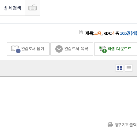
상세검색
제목
:
교육
,
KDC
:
4
총
105권(개)
청구기호 출력