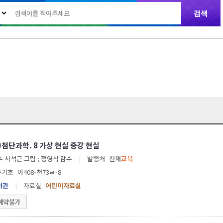
학)첨단과학. 8 가상 현실 증강 현실
박성일 글 ; 김기수 서석근 그림 ; 정영식 감수
|
발행처
천재
교육
구기호
아408-천73ㄹ-8
서관
|
자료실
어린이자료실
예약불가