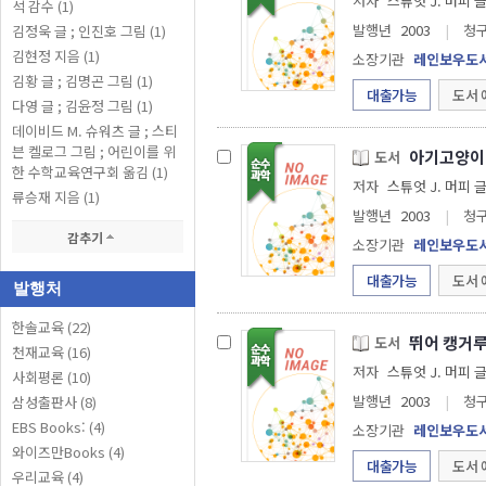
저자
스튜엇 J. 머피 글
석 감수 (1)
발행년
2003
|
청
김정욱 글 ; 인진호 그림 (1)
김현정 지음 (1)
소장기관
레인보우도
김황 글 ; 김명곤 그림 (1)
대출가능
도서 
다영 글 ; 김윤정 그림 (1)
데이비드 M. 슈워츠 글 ; 스티
븐 켈로그 그림 ; 어린이를 위
아기고양이
도서
한 수학교육연구회 옮김 (1)
저자
스튜엇 J. 머피 글
류승재 지음 (1)
발행년
2003
|
청
감추기
소장기관
레인보우도
대출가능
도서 
발행처
한솔교육 (22)
뛰어 캥거
도서
천재교육 (16)
저자
스튜엇 J. 머피 글
사회평론 (10)
발행년
2003
|
청
삼성출판사 (8)
EBS Books: (4)
소장기관
레인보우도
와이즈만Books (4)
대출가능
도서 
우리교육 (4)