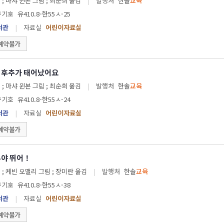
 ; 마샤 윈본 그림 ; 최순희 옮김
|
발행처
한솔
교육
구기호
유410.8-한55ㅅ-25
서관
|
자료실
어린이자료실
예약불가
 후추가 태어났어요
 ; 마샤 윈본 그림 ; 최순희 옮김
|
발행처
한솔
교육
구기호
유410.8-한55ㅅ-24
서관
|
자료실
어린이자료실
예약불가
루야 뛰어！
 ; 케빈 오맬리 그림 ; 장미란 옮김
|
발행처
한솔
교육
구기호
유410.8-한55ㅅ-38
서관
|
자료실
어린이자료실
예약불가