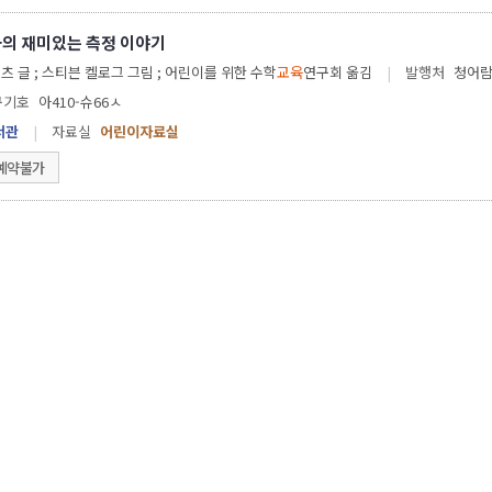
의 재미있는 측정 이야기
츠 글 ; 스티븐 켈로그 그림 ; 어린이를 위한 수학
교육
연구회 옮김
|
발행처
청어람
구기호
아410-슈66ㅅ
서관
|
자료실
어린이자료실
예약불가