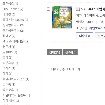
조선북스 (4)
수학 마법사
EBS Books : (2)
도서
바이킹 (2)
저자
데이비드 M. 슈워
와이즈만BOOKs (2)
발행년
2014
|
청
청어람미디어 (2)
소장기관
레인보우도
크레용하우스 (2)
해나무 (2)
대출가능
도서 
MiraeN아이세움 (1)
경문사 (1)
경향BP: (1)
전체선택
선택취소
궁리 (1)
길벗스쿨 (1)
넥서스 (1)
1
페이지 / 총
11
페이지
다림 (1)
동아시아사이언스 (1)
맘스톡 (1)
블루무스 (1)
서울대학교 출판부 (1)
아이세움: (1)