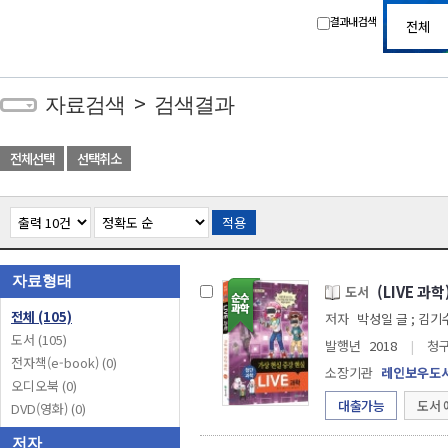
결과내 검색
>
자료검색
검색결과
전체선택
선택취소
적용
자료형태
(LIVE 과
도서
전체
(105)
저자
도서
(105)
발행년
2018
|
청
전자책(e-book)
(0)
소장기관
레인보우도
오디오북
(0)
대출가능
도서 
DVD(영화)
(0)
저자