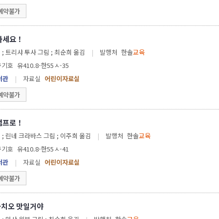
예약불가
 사세요！
 ; 트리샤 투사 그림 ; 최순희 옮김
|
발행처
한솔
교육
구기호
유410.8-한55ㅅ-35
서관
|
자료실
어린이자료실
예약불가
 캠프로！
글 ; 린네 크라바스 그림 ; 이주희 옮김
|
발행처
한솔
교육
구기호
유410.8-한55ㅅ-41
서관
|
자료실
어린이자료실
예약불가
타치오 맛일거야