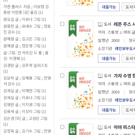
가켄 플러스 지음 ; 이보형 김
대출가능
도서 
종완 이현종 [공] 옮김 (1)
권오길 글 ; 이유나 그림 (1)
레몬 주스
도서
권용찬 글 ; 유대수 그림 ; 정효
진 감수 (1)
저자
스튜엇 J. 머피 글
권재원 글 ; 김고은 그림 (1)
발행년
2003
|
청
권재원 글 ; 정은영 그림 (1)
소장기관
레인보우도
글·그림: 안 카트린 드 뵐 ; 옮
김: 이경혜 (1)
대출가능
도서 
김경란 글 ; 김주희 일러스트
(1)
가자 수영
도서
김모락 글 ; 임해봉 그림 ; 전영
석 감수 (1)
저자
스튜엇 J. 머피 
김세실 글 ; 박재현 그림 (1)
발행년
2003
|
청
김세실 글 ; 이유나 그림 (1)
소장기관
레인보우도
김영란 글 ; 이지원 그림 (1)
대출가능
도서 
김용세 글 ; 이상미 그림 (1)
김은경 [외] 글 ; 고성은 그림
(1)
아마 피스
도서
김정욱 글 ; 김기수 그림 ; 전영