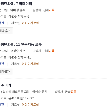
학)첨단과학. 7 빅데이터
선 그림 ; 이미경 감수
|
발행처
천재
교육
구기호
아408-천73ㄹ-7
서관
|
자료실
어린이자료실
예약불가
학)첨단과학. 11 인공지능 로봇
수 그림 ; 유정수 감수
|
발행처
천재
교육
구기호
아408-천73ㄹ-11
서관
|
자료실
어린이자료실
예약불가
 꾸미기
글 ; 실비에 윅스트롬 그림 ; 엄혜숙 옮김
|
발행처
한솔
교육
구기호
유410.8-한55ㅅ-27
서관
|
자료실
어린이자료실