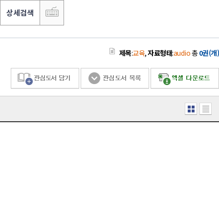
상세검색
제목
:
교육
,
자료형태
:
audio
총
0권(개)