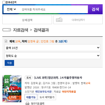
결과내 검색
상세검색
다국어 입력기
>
자료검색
검색결과
제목
:
교육
,
저자
:
김정욱 글 ; 인진호 그림
총
2권(개)
적용
(LIVE 과학)첨단과학. 14 자율주행자동차
도서
저자
김정욱 글 ; 김기수 그림 ; 전영석 감수
|
발행처
천재
교육
발행년
2018
|
청구기호
아408-천73ㄹ-14
소장기관
레인보우도서관
|
자료실
어린이자료실
대출가능
도서 예약불가
청구기호 출력