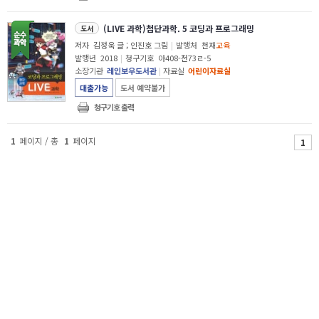
(LIVE 과학)첨단과학. 5 코딩과 프로그래밍
도서
저자
김정욱 글 ; 인진호 그림
|
발행처
천재
교육
발행년
2018
|
청구기호
아408-천73ㄹ-5
소장기관
레인보우도서관
|
자료실
어린이자료실
대출가능
도서 예약불가
청구기호 출력
1
페이지 / 총
1
페이지
1