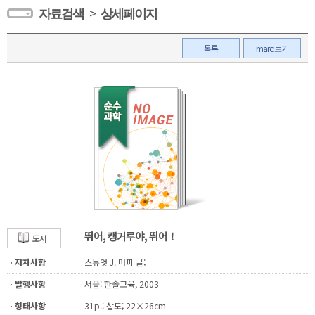
>
자료검색
상세페이지
목록
marc 보기
뛰어, 캥거루야, 뛰어！
도서
ㆍ저자사항
스튜엇 J. 머피 글;
ㆍ발행사항
서울: 한솔교육, 2003
ㆍ형태사항
31p.: 삽도; 22×26cm