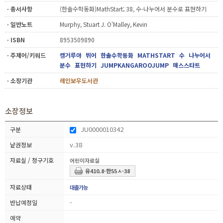
ㆍ총서사항
(한솔수학동화)MathStart; 38, 수-나누어서 분수로 표현하기
ㆍ일반노트
Murphy, Stuart J. O'Malley, Kevin
ㆍISBN
8953509890
ㆍ주제어/키워드
캥거루야
뛰어
한솔수학동화
MATHSTART
수
나누어서
분수
표현하기
JUMPKANGAROOJUMP
매스스타트
ㆍ소장기관
레인보우도서관
소장정보
JU0000010342
v.38
어린이자료실
유410.8-한55ㅅ-38
대출가능
-