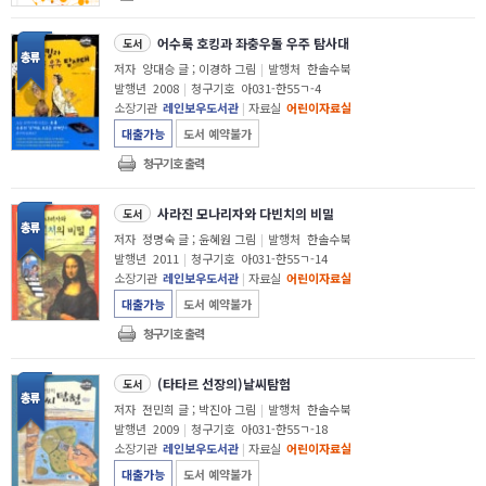
어수룩 호킹과 좌충우돌 우주 탐사대
도서
저자
양대승 글 ; 이경하 그림
|
발행처
한솔수북
발행년
2008
|
청구기호
아031-한55ㄱ-4
소장기관
레인보우도서관
|
자료실
어린이자료실
대출가능
도서 예약불가
청구기호 출력
사라진 모나리자와 다빈치의 비밀
도서
저자
정명숙 글 ; 윤혜원 그림
|
발행처
한솔수북
발행년
2011
|
청구기호
아031-한55ㄱ-14
소장기관
레인보우도서관
|
자료실
어린이자료실
대출가능
도서 예약불가
청구기호 출력
(타타르 선장의)날씨탐험
도서
저자
전민희 글 ; 박진아 그림
|
발행처
한솔수북
발행년
2009
|
청구기호
아031-한55ㄱ-18
소장기관
레인보우도서관
|
자료실
어린이자료실
대출가능
도서 예약불가