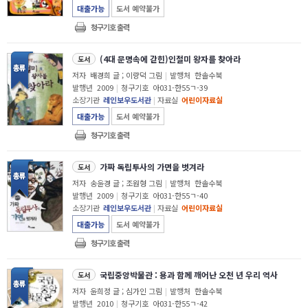
대출가능
도서 예약불가
청구기호 출력
(4대 문명속에 갇힌)인절미 왕자를 찾아라
도서
저자
배경희 글 ; 이량덕 그림
|
발행처
한솔수북
발행년
2009
|
청구기호
아031-한55ㄱ-39
소장기관
레인보우도서관
|
자료실
어린이자료실
대출가능
도서 예약불가
청구기호 출력
가짜 독립투사의 가면을 벗겨라
도서
저자
송윤경 글 ; 조원형 그림
|
발행처
한솔수북
발행년
2009
|
청구기호
아031-한55ㄱ-40
소장기관
레인보우도서관
|
자료실
어린이자료실
대출가능
도서 예약불가
청구기호 출력
국립중앙박물관 : 용과 함께 깨어난 오천 년 우리 역사
도서
저자
윤희정 글 ; 심가인 그림
|
발행처
한솔수북
발행년
2010
|
청구기호
아031-한55ㄱ-42