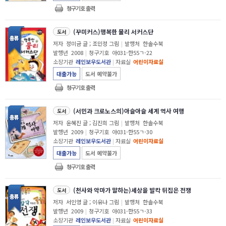
청구기호 출력
(꾸미커스)행복한 물리 서커스단
도서
저자
정미금 글 ; 조민정 그림
|
발행처
한솔수북
발행년
2008
|
청구기호
아031-한55ㄱ-22
소장기관
레인보우도서관
|
자료실
어린이자료실
대출가능
도서 예약불가
청구기호 출력
(서민과 크로노스의)아슬아슬 세계 역사 여행
도서
저자
윤혜진 글 ; 김진희 그림
|
발행처
한솔수북
발행년
2009
|
청구기호
아031-한55ㄱ-30
소장기관
레인보우도서관
|
자료실
어린이자료실
대출가능
도서 예약불가
청구기호 출력
(천사와 악마가 말하는)세상을 발칵 뒤집은 전쟁
도서
저자
서인영 글 ; 이유나 그림
|
발행처
한솔수북
발행년
2009
|
청구기호
아031-한55ㄱ-33
소장기관
레인보우도서관
|
자료실
어린이자료실