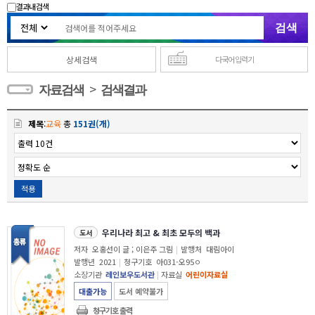
결과내 검색
상세검색
다국어 입력기
>
자료검색
검색결과
제목
:
교육
총
151권(개)
적용
우리나라 최고 & 최초 모두의 백과
도서
저자
오홍선이 글 ; 이은주 그림
|
발행처
대림아이
발행년
2021
|
청구기호
아031-오95ㅇ
소장기관
레인보우도서관
|
자료실
어린이자료실
대출가능
도서 예약불가
청구기호 출력