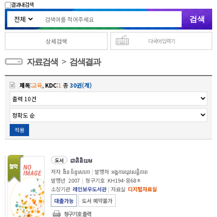
결과내 검색
상세검색
다국어 입력기
>
자료검색
검색결과
제목
:
교육
,
KDC
:
1
총
30권(개)
적용
ជាតិនិយម
도서
저자
ងិន ច័ន្ទសោភា
|
발행처
អង្គការយុវសន្ដិភាព
발행년
2007
|
청구기호
KH194-응68ㅊ
소장기관
레인보우도서관
|
자료실
디지털자료실
대출가능
도서 예약불가
청구기호 출력