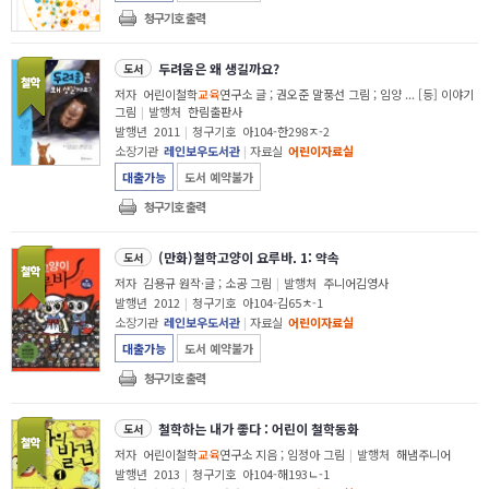
청구기호 출력
두려움은 왜 생길까요?
도서
저자
어린이철학
교육
연구소 글 ; 권오준 말풍선 그림 ; 임양 ... [등] 이야기
그림
|
발행처
한림출판사
발행년
2011
|
청구기호
아104-한298ㅈ-2
소장기관
레인보우도서관
|
자료실
어린이자료실
대출가능
도서 예약불가
청구기호 출력
(만화)철학고양이 요루바. 1: 약속
도서
저자
김용규 원작·글 ; 소공 그림
|
발행처
주니어김영사
발행년
2012
|
청구기호
아104-김65ㅊ-1
소장기관
레인보우도서관
|
자료실
어린이자료실
대출가능
도서 예약불가
청구기호 출력
철학하는 내가 좋다 : 어린이 철학동화
도서
저자
어린이철학
교육
연구소 지음 ; 임정아 그림
|
발행처
해냄주니어
발행년
2013
|
청구기호
아104-해193ㄴ-1