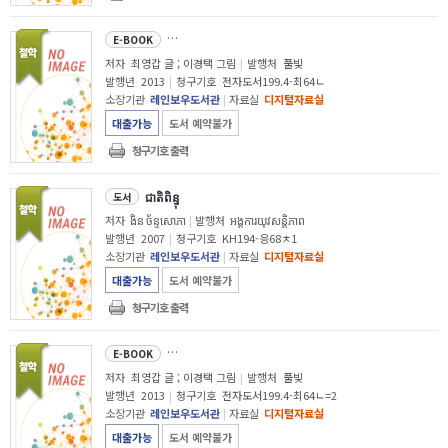
내가 잘못하면 왜 엄마가 혼
E-BOOK
저자
최영갑 글 ; 이경택 그림
|
발행처
풀빛
발행년
2013
|
청구기호
전자도서199.4-최64ㄴ
소장기관
레인보우도서관
|
자료실
디지털자료실
대출가능
도서 예약불가
청구기호 출력
ជាតិពិន្ទុ
도서
저자
ងិន ច័ន្ទសោភា
|
발행처
អង្គការយុវសន្ដិភាព
발행년
2007
|
청구기호
KH194-응68ㅊ1
소장기관
레인보우도서관
|
자료실
디지털자료실
대출가능
도서 예약불가
청구기호 출력
내가 잘못하면 왜 엄마가 혼
E-BOOK
저자
최영갑 글 ; 이경택 그림
|
발행처
풀빛
발행년
2013
|
청구기호
전자도서199.4-최64ㄴ=2
소장기관
레인보우도서관
|
자료실
디지털자료실
대출가능
도서 예약불가