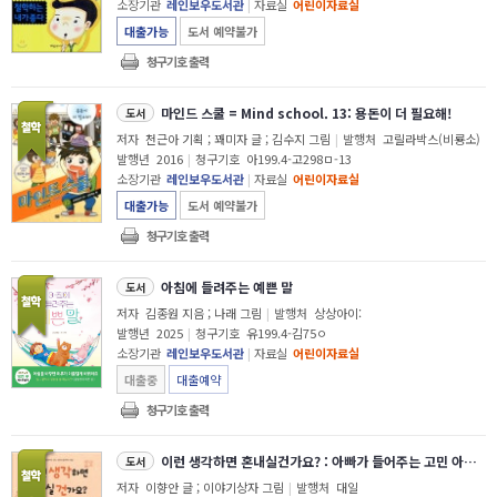
소장기관
레인보우도서관
|
자료실
어린이자료실
대출가능
도서 예약불가
청구기호 출력
마인드 스쿨 = Mind school. 13: 용돈이 더 필요해!
도서
저자
천근아 기획 ; 꽤미자 글 ; 김수지 그림
|
발행처
고릴라박스(비룡소)
발행년
2016
|
청구기호
아199.4-고298ㅁ-13
소장기관
레인보우도서관
|
자료실
어린이자료실
대출가능
도서 예약불가
청구기호 출력
아침에 들려주는 예쁜 말
도서
저자
김종원 지음 ; 나래 그림
|
발행처
상상아이:
발행년
2025
|
청구기호
유199.4-김75ㅇ
소장기관
레인보우도서관
|
자료실
어린이자료실
대출중
대출예약
청구기호 출력
이런 생각하면 혼내실건가요? : 아빠가 들어주는 고민 아빠가 들려주는 비밀!
도서
저자
이향안 글 ; 이야기상자 그림
|
발행처
대일