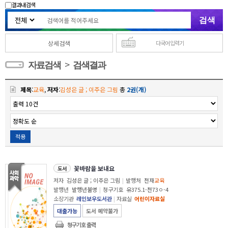
결과내 검색
상세검색
다국어 입력기
>
자료검색
검색결과
제목
:
교육
,
저자
:
김성은 글 ; 이주은 그림
총
2권(개)
적용
꽃바람을 보내요
도서
저자
김성은 글 ; 이주은 그림
|
발행처
천재
교육
발행년
발행년불명
|
청구기호
유375.1-천73ㅇ-4
소장기관
레인보우도서관
|
자료실
어린이자료실
대출가능
도서 예약불가
청구기호 출력