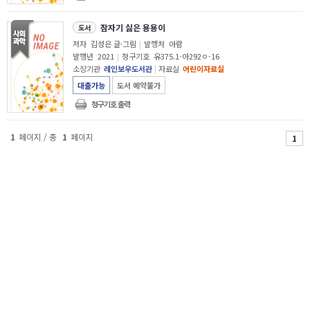
잠자기 싫은 용용이
도서
저자
김성은 글·그림
|
발행처
아람
발행년
2021
|
청구기호
유375.1-아292ㅇ-16
소장기관
레인보우도서관
|
자료실
어린이자료실
대출가능
도서 예약불가
청구기호 출력
1
페이지 / 총
1
페이지
1