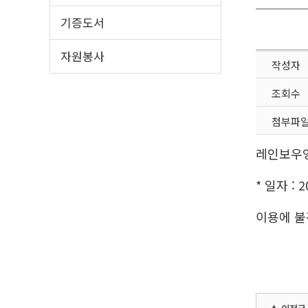
기증도서
자원봉사
작성자
조회수
첨부파
레인보우영
* 일자 : 
이용에 불