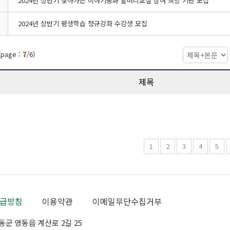
2024년 상반기 찾아가는 이야기동화 할머니교실 참여 희망 기관 모집
2024년 상반기 평생학습 정규강좌 수강생 모집
(page :
7
/6)
제목
1
2
3
4
5
급방침
이용약관
이메일무단수집거부
군 영동읍 계산로 2길 25