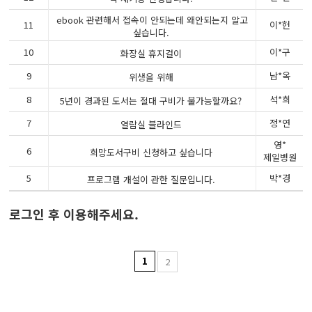
ebook 관련해서 접속이 안되는데 왜안되는지 알고
11
이*헌
싶습니다.
10
이*구
화장실 휴지걸이
9
남*옥
위생을 위해
8
석*희
5년이 경과된 도서는 절대 구비가 불가능할까요?
7
정*연
열람실 블라인드
영*
6
희망도서구비 신청하고 싶습니다
제일병원
5
박*경
프로그램 개설이 관한 질문입니다.
로그인 후 이용해주세요.
1
2