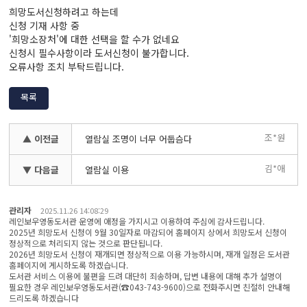
희망도서신청하려고 하는데
신청 기재 사항 중
'희망소장처'에 대한 선택을 할 수가 없네요
신청시 필수사항이라 도서신청이 불가합니다.
오류사항 조치 부탁드립니다.
목록
조*원
▲ 이전글
열람실 조명이 너무 어둡슴다
김*애
▼ 다음글
열람실 이용
관리자
2025.11.26 14:08:29
레인보우영동도서관 운영에 애정을 가지시고 이용하여 주심에 감사드립니다.
2025년 희망도서 신청이 9월 30일자로 마감되어 홈페이지 상에서 희망도서 신청이
정상적으로 처리되지 않는 것으로 판단됩니다.
2026년 희망도서 신청이 재개되면 정상적으로 이용 가능하시며, 재개 일정은 도서관
홈페이지에 게시하도록 하겠습니다.
도서관 서비스 이용에 불편을 드려 대단히 죄송하며, 답변 내용에 대해 추가 설명이
필요한 경우 레인보우영동도서관(☎043-743-9600)으로 전화주시면 친절히 안내해
드리도록 하겠습니다