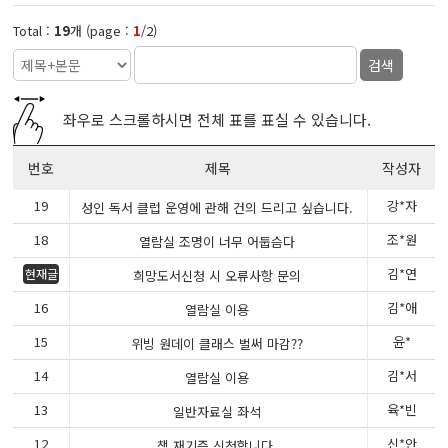
Total :
19
개 (page :
1
/2)
검색
좌우로 스크롤하시면 전체 표를 표실 수 있습니다.
번호
제목
작성자
19
강*자
성인 독서 클럽 운영에 관해 건의 드리고 싶습니다.
18
조*원
열람실 조명이 너무 어둡슴다
김*연
현재글
희망도서신청 시 오류사항 문의
16
김*애
열람실 이용
15
윤*
위빙 원데이 클래스 벌써 마감??
14
김*서
열람실 이용
13
육*빈
일반자료실 좌석
12
신*안
책 재기증 신청합니다.