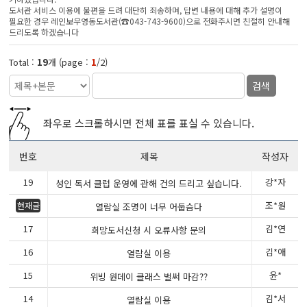
도서관 서비스 이용에 불편을 드려 대단히 죄송하며, 답변 내용에 대해 추가 설명이
필요한 경우 레인보우영동도서관(☎043-743-9600)으로 전화주시면 친절히 안내해
드리도록 하겠습니다
Total :
19
개 (page :
1
/2)
검색
좌우로 스크롤하시면 전체 표를 표실 수 있습니다.
번호
제목
작성자
19
강*자
성인 독서 클럽 운영에 관해 건의 드리고 싶습니다.
조*원
현재글
열람실 조명이 너무 어둡슴다
17
김*연
희망도서신청 시 오류사항 문의
16
김*애
열람실 이용
15
윤*
위빙 원데이 클래스 벌써 마감??
14
김*서
열람실 이용