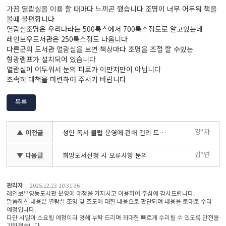
가끔 열람실을 이용 할 때마다 느끼곤 했습니다 조명이 너무 어두워 책을
볼때 불편합니다
열람실조명은 우리나라는 500룩스에서 700룩스정도로 알고있는데
레인보우도서관은 250룩스정도 나옵니다
다른군의 도서관 얼람실을 보면 책상마다 조명을 조절 할 수있는
형광램프가 설치되어 있습니다
열람실이 어두워서 눈의 피로가 이만저만이 아닙니다
조속히 대책을 마련하여 주시기 바랍니다
목록
강*자
▲ 이전글
성인 독서 클럽 운영에 관해 건의 드리고 싶습니다.
김*연
▼ 다음글
희망도서신청 시 오류사항 문의
관리자
2025.12.23 10:31:36
레인보우영동도서관 운영에 애정을 가지시고 이용하여 주심에 감사드립니다.
말씀하신 내용은 열람실 조명 및 조도에 대한 내용으로 판단되며 내용을 토대로 수리
예정입니다.
다만 시일이 소요될 예정이라 양해 부탁 드리며 최대한 빠르게 수리될 수 있도록 만전을
기하겠습니다.