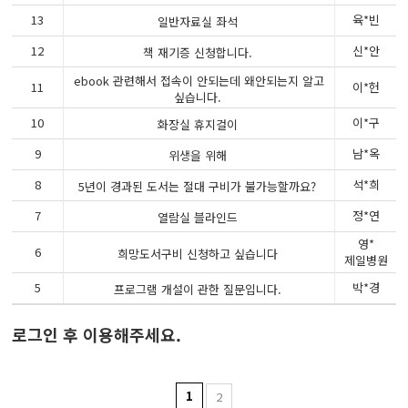
13
육*빈
일반자료실 좌석
12
신*안
책 재기증 신청합니다.
ebook 관련해서 접속이 안되는데 왜안되는지 알고
11
이*헌
싶습니다.
10
이*구
화장실 휴지걸이
9
남*옥
위생을 위해
8
석*희
5년이 경과된 도서는 절대 구비가 불가능할까요?
7
정*연
열람실 블라인드
영*
6
희망도서구비 신청하고 싶습니다
제일병원
5
박*경
프로그램 개설이 관한 질문입니다.
로그인 후 이용해주세요.
1
2