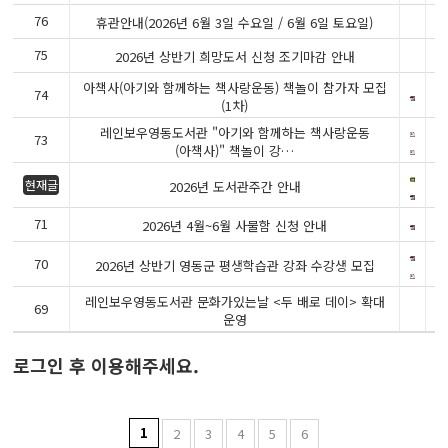
76
2
휴관안내(2026년 6월 3일 수요일 / 6월 6일 토요일)
75
2
2026년 상반기 희망도서 신청 조기마감 안내
아책사(아기와 함께하는 책사랑운동) 책놀이 참가자 모집
74
2
(1차)
레인보우영동도서관 "아기와 함께하는 책사랑운동
73
2
(아책사)" 책놀이 강…
2
현재글
2026년 도서관주간 안내
71
2
2026년 4월~6월 사물함 신청 안내
70
2
2026년 상반기 영동군 평생학습관 강좌 수강생 모집
레인보우영동도서관 문화가있는날 <두 배로 데이> 확대
69
2
운영
로그인 후 이용해주세요.
1
2
3
4
5
6