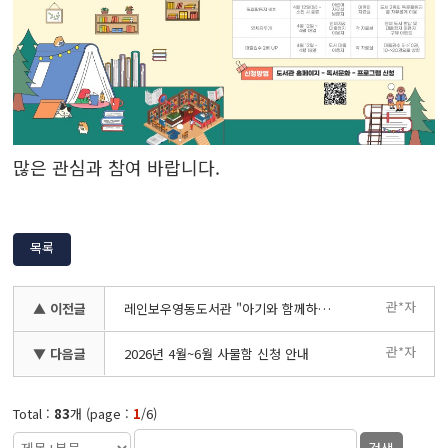
많은 관심과 참여 바랍니다.
목록
관*자
▲ 이전글
레인보우영동도서관 "아기와 함께하는 책사랑운동(아책사)" 책놀이 강사 모집
관*자
▼ 다음글
2026년 4월~6월 사물함 신청 안내
Total :
83
개 (page :
1
/6)
검색