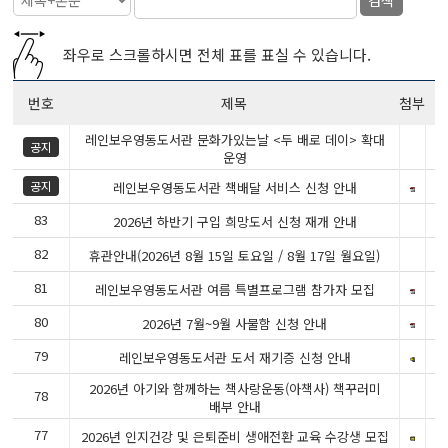
좌우로 스크롤하시면 전체 표를 표실 수 있습니다.
번호
제목
첨부
레인보우영동도서관 문화가있는날 <두 배로 데이> 확대
2
공지
운영
2
공지
레인보우영동도서관 책배달 서비스 신청 안내
83
2
2026년 하반기 구입 희망도서 신청 재개 안내
82
2
휴관안내(2026년 8월 15일 토요일 / 8월 17일 월요일)
81
2
레인보우영동도서관 여름 특별프로그램 참가자 모집
80
2
2026년 7월~9월 사물함 신청 안내
79
2
레인보우영동도서관 도서 재기증 신청 안내
2026년 아기와 함께하는 책사랑운동(아책사) 책꾸러미
78
2
배부 안내
77
2
2026년 인지건강 및 은퇴준비 생애전환 교육 수강생 모집