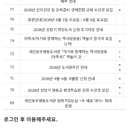
배부 안내
77
2
2026년 인지건강 및 은퇴준비 생애전환 교육 수강생 모집
76
2
휴관안내(2026년 6월 3일 수요일 / 6월 6일 토요일)
75
2
2026년 상반기 희망도서 신청 조기마감 안내
아책사(아기와 함께하는 책사랑운동) 책놀이 참가자 모집
74
2
(1차)
레인보우영동도서관 "아기와 함께하는 책사랑운동
73
2
(아책사)" 책놀이 강…
72
2
2026년 도서관주간 안내
71
2
2026년 4월~6월 사물함 신청 안내
70
2
2026년 상반기 영동군 평생학습관 강좌 수강생 모집
레인보우영동도서관 문화가있는날 <두 배로 데이> 확대
69
2
운영
로그인 후 이용해주세요.