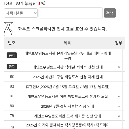
Total :
83
개 (page :
1
/6)
검색
좌우로 스크롤하시면 전체 표를 표실 수 있습니다.
번호
제목
첨부
레인보우영동도서관 문화가있는날 <두 배로 데이> 확대
2
공지
운영
2
공지
레인보우영동도서관 책배달 서비스 신청 안내
83
2
2026년 하반기 구입 희망도서 신청 재개 안내
82
2
휴관안내(2026년 8월 15일 토요일 / 8월 17일 월요일)
81
2
레인보우영동도서관 여름 특별프로그램 참가자 모집
80
2
2026년 7월~9월 사물함 신청 안내
79
2
레인보우영동도서관 도서 재기증 신청 안내
2026년 아기와 함께하는 책사랑운동(아책사) 책꾸러미
78
2