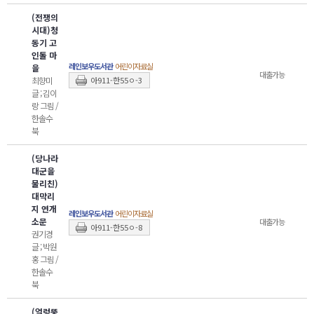
(전쟁의
시대)청
동기 고
인돌 마
레인보우도서관
어린이자료실
을
대출가능
최향미
아911-한55ㅇ-3
글 ; 김이
랑 그림 /
한솔수
북
(당나라
대군을
물리친)
대막리
지 연개
레인보우도서관
어린이자료실
소문
대출가능
아911-한55ㅇ-8
권기경
글 ; 박원
홍 그림 /
한솔수
북
(얼렁뚱