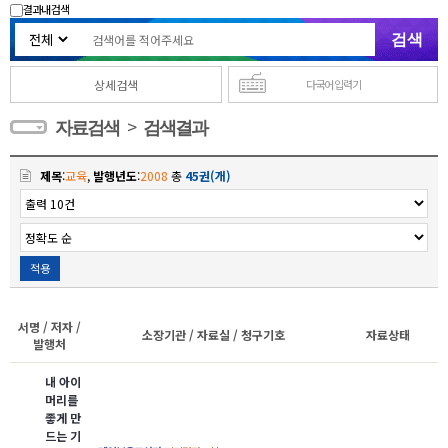
결과내 검색
상세검색
다국어 입력기
>
자료검색
검색결과
제목
:
교육
,
발행년도
:
2008
총
45권(개)
적용
서명 / 저자 /
소장기관 / 자료실 / 청구기호
자료상태
발행처
내 아이
머리를
좋게 만
드는 기