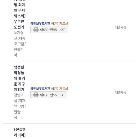
땅 외계
인 무지
막스의)
우주인
레인보우도서관
어린이자료실
도전기
대출가능
아031-한55ㄱ-27
노지영
글 ; 이종
호 그림 /
한솔수
북
엉뚱한
악당들
의 놀라
운 지구
레인보우도서관
어린이자료실
체험기
대출가능
정명숙
아031-한55ㄱ-3
글 ; 곽재
연 그림 /
한솔수
북
(진실한
리더여)