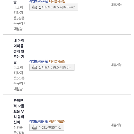
레인보우도서관
디지털자료실
술
대출가능
다코 아
전자도서598.5-다875ㄴ=2
키라 지
음 ; 김종
옥 옮김 /
매월당
내 아이
머리를
좋게 만
드는 기
레인보우도서관
디지털자료실
술
대출가능
다코 아
전자도서598.5-다875ㄴ
키라 지
음 ; 김종
옥 옮김 /
매월당
끈적끈
적 꼬물
꼬물 우
리 몸의
레인보우도서관
어린이자료실
신비
대출가능
정명숙
아031-한55ㄱ-1
글 ; 장정