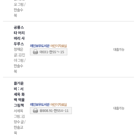
오 그림 /
한솔수
북
공룡스
타 어리
바리 사
우루스
레인보우도서관
어린이자료실
정재은
대출가능
아031-한55ㄱ-15
글 ; 김진
아 그림 /
한솔수
북
즐거운
비 : 서
세옥 화
백 먹물
레인보우도서관
어린이자료실
그림책
대출가능
서세옥
유808.91-한55ㅁ-11
그림 ; 김
향수 글 /
한솔
교
육