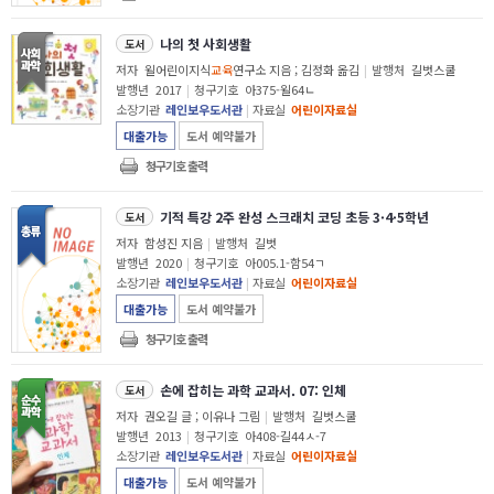
나의 첫 사회생활
도서
저자
윌어린이지식
교육
연구소 지음 ; 김정화 옮김
|
발행처
길벗스쿨
발행년
2017
|
청구기호
아375-윌64ㄴ
소장기관
레인보우도서관
|
자료실
어린이자료실
대출가능
도서 예약불가
청구기호 출력
기적 특강 2주 완성 스크래치 코딩 초등 3·4·5학년
도서
저자
함성진 지음
|
발행처
길벗
발행년
2020
|
청구기호
아005.1-함54ㄱ
소장기관
레인보우도서관
|
자료실
어린이자료실
대출가능
도서 예약불가
청구기호 출력
손에 잡히는 과학 교과서. 07: 인체
도서
저자
권오길 글 ; 이유나 그림
|
발행처
길벗스쿨
발행년
2013
|
청구기호
아408-길44ㅅ-7
소장기관
레인보우도서관
|
자료실
어린이자료실
대출가능
도서 예약불가