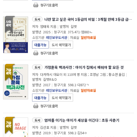
청구기호 출력
나만 알고 싶은 국어 1등급의 비밀 : 3개월 만에 3등급 급상승한 태도 리셋 학습법
도서
저자
엄태욱 지음
|
발행처
길벗
발행년
2025
|
청구기호
375.471-엄883ㄴ
소장기관
레인보우도서관
|
자료실
일반자료실
대출가능
도서 예약불가
청구기호 출력
가정훈육 백과사전 : 아이가 집에서 배워야 할 모든 것
도서
저자
다카하시 야요이 외 110여 명 지음 ; 조영남 그림 ; 황소연 옮김
|
발행처
길벗R＆D
발행년
2017
|
청구기호
598.1-다872ㄱ
소장기관
레인보우도서관
|
자료실
일반자료실
대출가능
도서 예약불가
청구기호 출력
엄마를 이기는 아이가 세상을 이긴다 : 초등 사춘기
도서
저자
김선호 지음
|
발행처
길벗
발행년
2019
|
청구기호
598.1-김54ㅇ