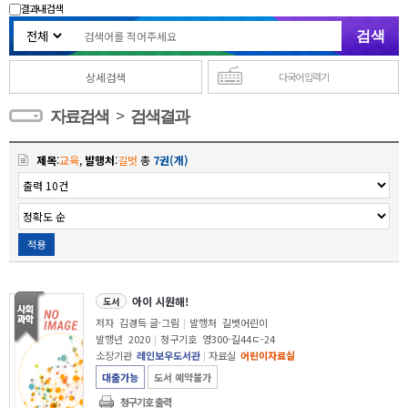
결과내 검색
상세검색
다국어 입력기
>
자료검색
검색결과
제목
:
교육
,
발행처
:
길벗
총
7권(개)
적용
아이 시원해!
도서
저자
김경득 글·그림
|
발행처
길벗어린이
발행년
2020
|
청구기호
영300-길44ㄷ-24
소장기관
레인보우도서관
|
자료실
어린이자료실
대출가능
도서 예약불가
청구기호 출력