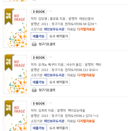
괜찮아 엄마는 널 믿어 : 꼴찌 문제아를 전교 1등으로 코칭맘 김민경의 신나는 성공
E-BOOK
저자
김민경 ; 홍성호 지음
|
발행처
여성신문사
발행년
2011
|
청구기호
전자도서598.58-김38ㄱ
소장기관
레인보우도서관
|
자료실
디지털자료실
대출가능
도서 예약불가
청구기호 출력
아들에게 해
E-BOOK
저자
오야노 메구미 지음 ; 서수지 옮김
|
발행처
책비
발행년
2013
|
청구기호
전자도서598.132-오63ㅇ
소장기관
레인보우도서관
|
자료실
디지털자료실
대출가능
도서 예약불가
청구기호 출력
(아이의 자존감을 살려주는) 결정적 한 마디 : 부모와 자식 사이에 무지개를 띄우는 소통의 심리학
E-BOOK
저자
김주희 지음
|
발행처
책이있는마을
발행년
2013
|
청구기호
전자도서598.1-김76ㄱ=2
소장기관
레인보우도서관
|
자료실
디지털자료실
대출가능
도서 예약불가