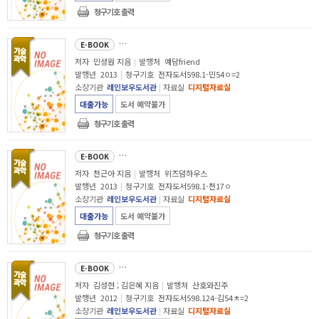
청구기호 출력
엄마라서 실수한다 : 자녀
교육
컨설턴트 민성원이 처방하는 사랑의 실수 만회법
E-BOOK
저자
민성원 지음
|
발행처
예담friend
발행년
2013
|
청구기호
전자도서598.1-민54ㅇ=2
소장기관
레인보우도서관
|
자료실
디지털자료실
대출가능
도서 예약불가
청구기호 출력
아이는 언제나 옳다 : 늘 뒤돌아서서 후회하는 부모를 위해
E-BOOK
저자
천근아 지음
|
발행처
위즈덤하우스
발행년
2013
|
청구기호
전자도서598.1-천17ㅇ
소장기관
레인보우도서관
|
자료실
디지털자료실
대출가능
도서 예약불가
청구기호 출력
초등 부모 학교 : 현직 
E-BOOK
저자
김성현 ; 김은혜 지음
|
발행처
산호와진주
발행년
2012
|
청구기호
전자도서598.124-김54ㅊ=2
소장기관
레인보우도서관
|
자료실
디지털자료실