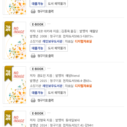
대출가능
도서 예약불가
청구기호 출력
내 아이 머리를 좋게 만드는 기술
E-BOOK
저자
다코 아키라 지음 ; 김종옥 옮김
|
발행처
매월당
발행년
2008
|
청구기호
전자도서598.5-다875ㄴ
소장기관
레인보우도서관
|
자료실
디지털자료실
대출가능
도서 예약불가
청구기호 출력
놀이만한 공부는 없다 : 하루 5분 놀이로 아이는 세상을 배운다!
E-BOOK
저자
권오진 지음
|
발행처
예담friend
발행년
2015
|
청구기호
전자도서598.4-권65ㄴ
소장기관
레인보우도서관
|
자료실
디지털자료실
대출가능
도서 예약불가
청구기호 출력
당신은 개를 키우면 안 된다
E-BOOK
저자
강형욱 지음
|
발행처
동아일보사
발행년
2014
|
청구기호
전자도서527.41-강94ㄷ