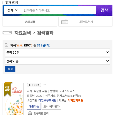
결과내 검색
상세검색
다국어 입력기
>
자료검색
검색결과
제목
:
교육
,
KDC
:
5
총
317권(개)
적용
기분대로 아이를 키우지 않겠습니다
E-BOOK
저자
곽윤정 지음
|
발행처
포레스트북스
발행년
2022
|
청구기호
전자도서598.1-곽66ㄱ
소장기관
레인보우도서관
|
자료실
디지털자료실
대출가능
도서 예약불가
청구기호 출력