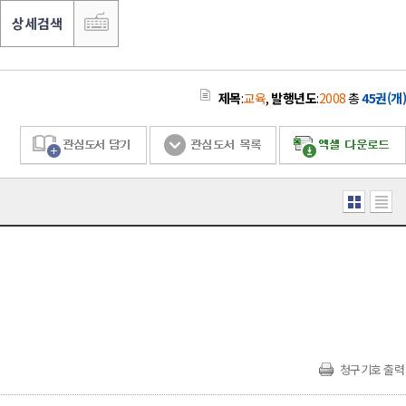
상세검색
제목
:
교육
,
발행년도
:
2008
총
45권(개)
청구기호 출력