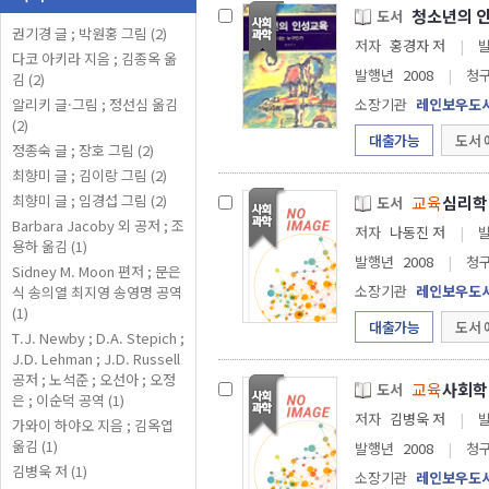
청소년의 
도서
권기경 글 ; 박원홍 그림 (2)
저자
홍경자 저
|
다코 아키라 지음 ; 김종옥 옮
발행년
2008
|
청
김 (2)
알리키 글·그림 ; 정선심 옮김
소장기관
레인보우도
(2)
대출가능
도서 
정종숙 글 ; 장호 그림 (2)
최향미 글 ; 김이랑 그림 (2)
최향미 글 ; 임경섭 그림 (2)
교육
심리학 =
도서
Barbara Jacoby 외 공저 ; 조
저자
나동진 저
|
용하 옮김 (1)
발행년
2008
|
청
Sidney M. Moon 편저 ; 문은
소장기관
레인보우도
식 송의열 최지영 송영명 공역
(1)
대출가능
도서 
T.J. Newby ; D.A. Stepich ;
J.D. Lehman ; J.D. Russell
공저 ; 노석준 ; 오선아 ; 오정
교육
사회학 =
도서
은 ; 이순덕 공역 (1)
저자
김병욱 저
|
가와이 하야오 지음 ; 김옥엽
옮김 (1)
발행년
2008
|
청
김병욱 저 (1)
소장기관
레인보우도