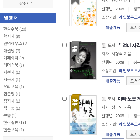
저자
반상진 [저]
|
감추기
발행년
2008
|
청
소장기관
레인보우도
발행처
대출가능
도서 
한솔수북 (20)
학지사 (9)
랜덤하우스 (2)
＂엄마 자
도서
매월당 (2)
저자
서형숙 지음
|
미래아이 (2)
발행년
2008
|
청
리더스북 (1)
소장기관
레인보우도
서현사 (1)
시공사 (1)
대출가능
도서 
우리교육 (1)
집문당 (1)
아빠 노릇 
도서
창지사 (1)
저자
정나연 지음
|
책그릇 (1)
큰솔 (1)
발행년
2008
|
청
한림출판사 (1)
소장기관
레인보우도
한솔교육 (1)
대출가능
도서 