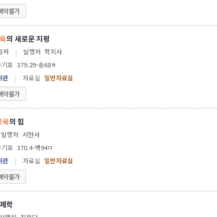
예약불가
육
의 새로운 지평
 공저
|
발행처
학지사
구기호
379.29-송68ㅎ
서관
|
자료실
일반자료실
예약불가
교육
의 힘
발행처
서현사
구기호
370.4-백94ㅁ
서관
|
자료실
일반자료실
예약불가
제학