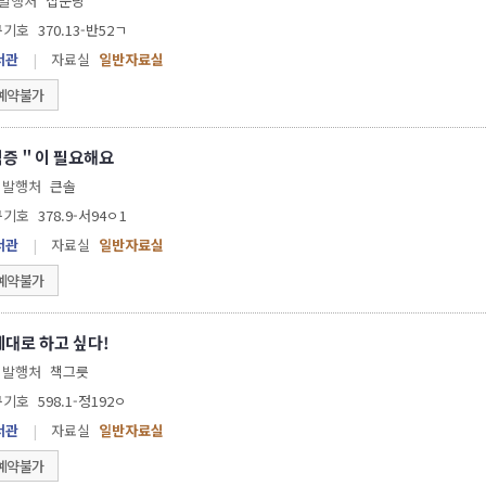
발행처
집문당
구기호
370.13-반52ㄱ
서관
|
자료실
일반자료실
예약불가
격증＂이 필요해요
발행처
큰솔
구기호
378.9-서94ㅇ1
서관
|
자료실
일반자료실
예약불가
제대로 하고 싶다!
발행처
책그릇
구기호
598.1-정192ㅇ
서관
|
자료실
일반자료실
예약불가