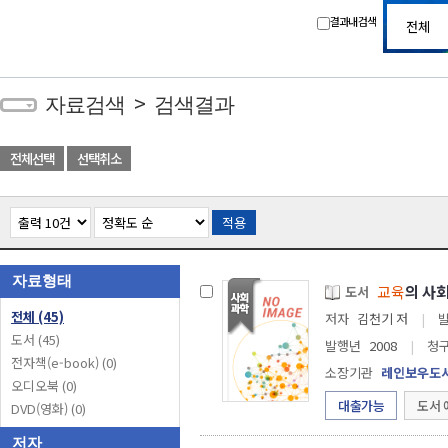
결과내 검색
>
자료검색
검색결과
전체선택
선택취소
적용
자료형태
교육
의 사회
도서
전체
(45)
저자
김천기 저
|
도서
(45)
발행년
2008
|
청
전자책(e-book)
(0)
소장기관
레인보우도
오디오북
(0)
대출가능
도서 
DVD(영화)
(0)
저자