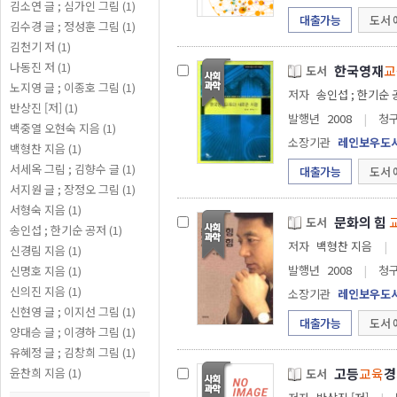
김소연 글 ; 심가인 그림 (1)
대출가능
도서 
김수경 글 ; 정성훈 그림 (1)
김천기 저 (1)
나동진 저 (1)
한국영재
교
도서
노지영 글 ; 이종호 그림 (1)
저자
송인섭 ; 한기순
반상진 [저] (1)
발행년
2008
|
청
백중열 오현숙 지음 (1)
소장기관
레인보우도
백형찬 지음 (1)
서세옥 그림 ; 김향수 글 (1)
대출가능
도서 
서지원 글 ; 장정오 그림 (1)
서형숙 지음 (1)
문화의 힘
도서
송인섭 ; 한기순 공저 (1)
저자
백형찬 지음
|
신경림 지음 (1)
발행년
2008
|
청
신명호 지음 (1)
신의진 지음 (1)
소장기관
레인보우도
신현영 글 ; 이지선 그림 (1)
대출가능
도서 
양대승 글 ; 이경하 그림 (1)
유혜정 글 ; 김창희 그림 (1)
고등
교육
경
윤찬희 지음 (1)
도서