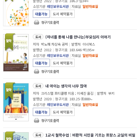
발행년
2022
|
청구기호
186.3-임34ㄷ
소장기관
레인보우도서관
|
자료실
일반자료실
대출가능
도서 예약불가
청구기호 출력
(자녀를 통해 나를 만나는)부모심리 이야기
도서
저자
박노해 차상숙 공저
|
발행처
이너북스
발행년
2012
|
청구기호
183.646-박195ㅂ
소장기관
레인보우도서관
|
자료실
일반자료실
대출가능
도서 예약불가
청구기호 출력
내 아이는 생각이 너무 많아
도서
저자
크리스텔 프티콜랭 지음 ; 이세진 옮김
|
발행처
부키
발행년
2020
|
청구기호
183.25-프888ㄴ
소장기관
레인보우도서관
|
자료실
일반자료실
대출가능
도서 예약불가
청구기호 출력
1교시 철학수업 : 비판적 시민을 기르는 프랑스 교실의 비밀
도서