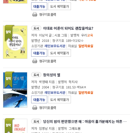
대출가능
도서 예약불가
청구기호 출력
이대로 어른이 되어도 괜찮을까요?
도서
저자
이남석 글 ; 시호 그림
|
발행처
우리
교육
발행년
2018
|
청구기호
189-이192ㅇ
소장기관
레인보우도서관
|
자료실
일반자료실
대출가능
도서 예약불가
청구기호 출력
창의성의 별
도서
저자
박영태 지음
|
발행처
학지사
발행년
2004
|
청구기호
181.53-박64ㅊ
소장기관
레인보우도서관
|
자료실
일반자료실
대출가능
도서 예약불가
청구기호 출력
당신의 밤이 편안했으면 해 : 마음이 홀가분해지는 마흔 번의 심리상담과 그림책 처방
도서
저자
임명남 지음
|
발행처
그래도봄