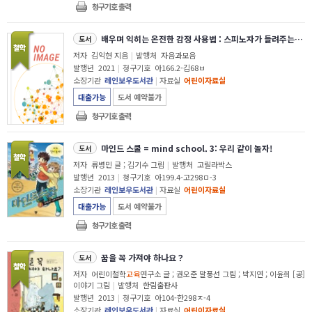
청구기호 출력
배우며 익히는 온전한 감정 사용법 : 스피노자가 들려주는 윤리 이야기
도서
저자
김익현 지음
|
발행처
자음과모음
발행년
2021
|
청구기호
아166.2-김68ㅂ
소장기관
레인보우도서관
|
자료실
어린이자료실
대출가능
도서 예약불가
청구기호 출력
마인드 스쿨 = mind school. 3: 우리 같이 놀자!
도서
저자
류병민 글 ; 김기수 그림
|
발행처
고릴라박스
발행년
2013
|
청구기호
아199.4-고298ㅁ-3
소장기관
레인보우도서관
|
자료실
어린이자료실
대출가능
도서 예약불가
청구기호 출력
꿈을 꼭 가져야 하나요？
도서
저자
어린이철학
교육
연구소 글 ; 권오준 말풍선 그림 ; 박지연 ; 이윤희 [공]
이야기 그림
|
발행처
한림출판사
발행년
2013
|
청구기호
아104-한298ㅈ-4
소장기관
레인보우도서관
|
자료실
어린이자료실