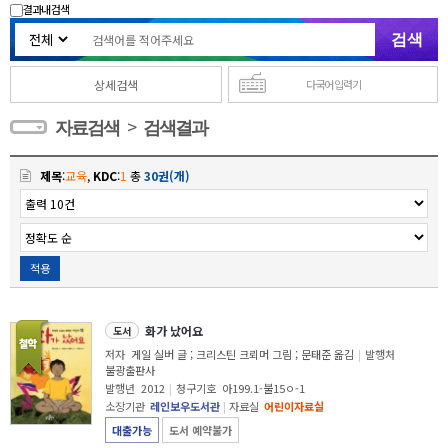
결과내 검색
상세검색
다국어 입력기
>
자료검색
검색결과
제목
:
교육
,
KDC
:
1
총
30권(개)
적용
화가 났어요
도서
저자
게일 실버 글 ; 크리스틴 크뢰머 그림 ; 문태준 옮김
|
발행처
불광출판사
발행년
2012
|
청구기호
아199.1-불15ㅇ-1
소장기관
레인보우도서관
|
자료실
어린이자료실
대출가능
도서 예약불가