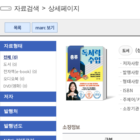
>
자료검색
상세페이지
목록
marc 보기
자료형태
(
도서
전체
(0)
ㆍ저자사항
도서
(0)
전자책(e-book)
(0)
ㆍ발행사항
오디오북
(0)
ㆍ형태사항
DVD(영화)
(0)
ㆍISBN
저자
ㆍ주제어/
ㆍ소장기관
발행처
소장정보
발행년도
구분