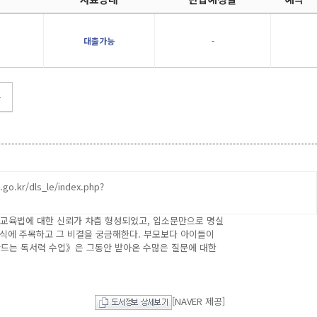
대출가능
-
0년 가까이 파온 사람이 있다. 재원생 5,000명, 대기생
등 시기에 논술화랑에서 독서력을 차근차근 쌓은 아이들이 중ㆍ
 교육법에 대한 신뢰가 차츰 형성되었고, 입소문만으로 명실
방식에 주목하고 그 비결을 궁금해한다. 부모보다 아이들이
만드는 독서력 수업》은 그동안 받아온 수많은 질문에 대한
[NAVER 제공]