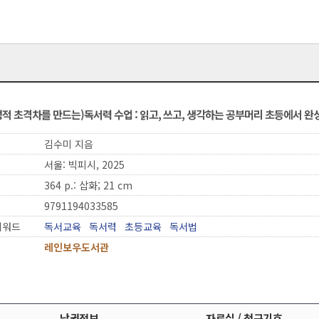
성적 초격차를 만드는)독서력 수업 : 읽고, 쓰고, 생각하는 공부머리 초등에서 
김수미 지음
서울: 빅피시, 2025
364 p.: 삽화; 21 cm
9791194033585
키워드
독서교육
독서력
초등교육
독서법
레인보우도서관
낱권정보
자료실 / 청구기호