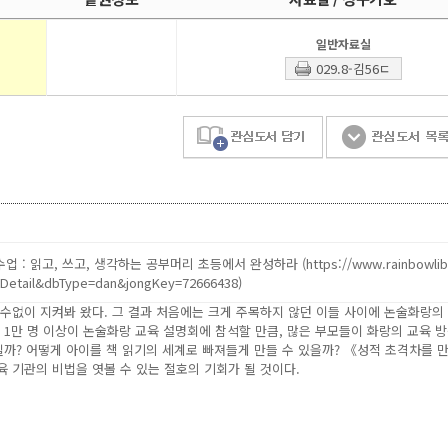
일반자료실
029.8-김56ㄷ
엇이 다를까? 문제 푸는 요령만 가르칠 듯한 대치동에서 ‘책 읽기’라는 한 우물을 3
‘논술화랑’을 이끄는 김수미 대표다. 26년간 수만 명의 아이를 가르쳐온 그는 유ㆍ초
수없이 지켜봐 왔다. 그 결과 처음에는 크게 주목하지 않던 이들 사이에 논술화랑의
1만 명 이상이 논술화랑 교육 설명회에 참석할 만큼, 많은 부모들이 화랑의 교육 
일까? 어떻게 아이를 책 읽기의 세계로 빠져들게 만들 수 있을까? 《성적 초격차를 
육 기관의 비법을 엿볼 수 있는 절호의 기회가 될 것이다.