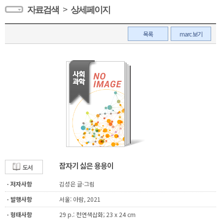
>
자료검색
상세페이지
목록
marc 보기
잠자기 싫은 용용이
도서
ㆍ저자사항
김성은 글·그림
ㆍ발행사항
서울: 아람, 2021
ㆍ형태사항
29 p.: 천연색삽화; 23 x 24 cm