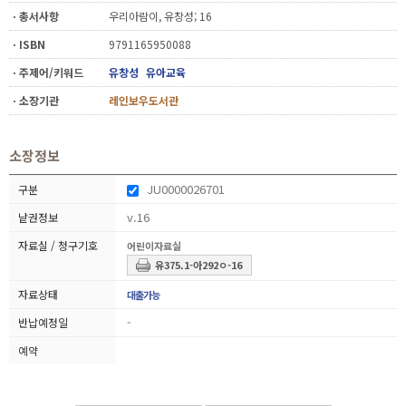
ㆍ총서사항
우리아람이, 유창성; 16
ㆍISBN
9791165950088
ㆍ주제어/키워드
유창성
유아교육
ㆍ소장기관
레인보우도서관
소장정보
JU0000026701
v.16
어린이자료실
유375.1-아292ㅇ-16
대출가능
-