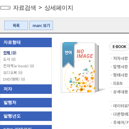
>
자료검색
상세페이지
목록
marc 보기
자료형태
E-BOOK
전체
(0)
ㆍ저자사항
도서
(0)
전자책(e-book)
(0)
ㆍ발행사항
오디오북
(0)
ㆍ형태사항
DVD(영화)
(0)
ㆍISBN
저자
ㆍ상세내용
발행처
ㆍ데이터유
ㆍ다른형태
발행년도
ㆍ주제어/