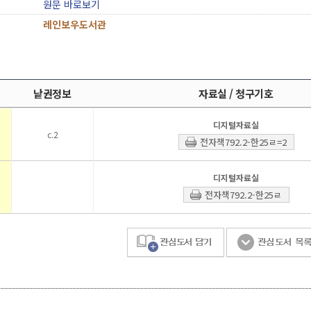
원문 바로보기
레인보우도서관
낱권정보
자료실 / 청구기호
디지털자료실
c.2
전자책792.2-한25ㄹ=2
디지털자료실
전자책792.2-한25ㄹ