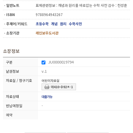
ㆍ일반노트
표제관련정보 : 개념과 원리를 바로잡는 수학 사전 감수 : 천성훈
ㆍISBN
9788964943267
ㆍ주제어/키워드
초등수학
개념
원리
수학사전
ㆍ소장기관
레인보우도서관
소장정보
JU0000019794
v.1
어린이자료실
아410-수92ㅊ-1
대출가능
-