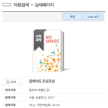
>
자료검색
상세페이지
목록
marc 보기
집에서도 조심조심
도서
ㆍ저자사항
클레어 레웰린 글;
ㆍ발행사항
서울: 보물창고, 2017
ㆍ형태사항
34 p.: 천연색삽화; 24 cm