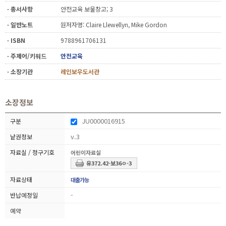
ㆍ총서사항
안전교육 보물창고; 3
ㆍ일반노트
원저자명: Claire Llewellyn, Mike Gordon
ㆍISBN
9788961706131
ㆍ주제어/키워드
안전교육
ㆍ소장기관
레인보우도서관
소장정보
JU0000016915
v.3
어린이자료실
유372.42-보36ㅇ-3
대출가능
-