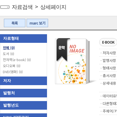
>
자료검색
상세페이지
목록
marc 보기
자료형태
E-BOOK
전체
(0)
ㆍ저자사항
도서
(0)
전자책(e-book)
(0)
ㆍ발행사항
오디오북
(0)
ㆍ형태사항
DVD(영화)
(0)
ㆍ총서사항
저자
ㆍ상세내용
발행처
ㆍ데이터유
ㆍ다른형태
발행년도
ㆍ주제어/