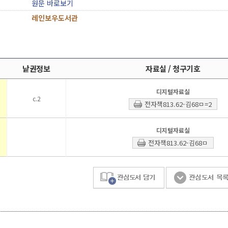
원문 바로보기
레인보우도서관
낱권정보
자료실 / 청구기호
디지털자료실
c.2
전자책813.62-김68ㅁ=2
디지털자료실
전자책813.62-김68ㅁ