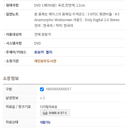
ㆍ형태사항
DVD 1매(90분): 유성,천연색; 12cm
ㆍ일반노트
본 표제는 케이스의 표제임 지역코드 : 3 NTSC 화면비율 : 4:3
Anamorphic Widescreen 사운드 : Doly Digital 2.0 Stereo
언어 : 한국어 / 자막: 한국어
ㆍ이용대상자
전체 관람가
ㆍ시스템사항
DVD
ㆍ주제어/키워드
로보카
폴리
ㆍ소장기관
레인보우도서관
소장정보
NB0000000037
v.1
디지털자료실
D688.6-37-1
대출가능