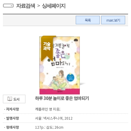
>
자료검색
상세페이지
목록
marc 보기
하루 30분 놀이로 좋은 엄마되기
도서
ㆍ저자사항
캐롤라인 영 지음;
ㆍ발행사항
서울: 넥서스주니어, 2012
ㆍ형태사항
127p.: 삽도; 26cm