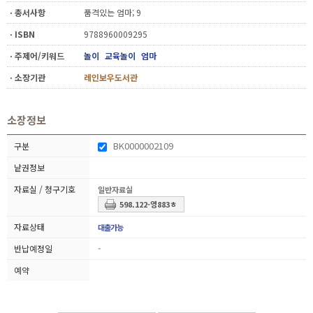
ㆍ총서사항
품격있는 엄마; 9
ㆍISBN
9788960009295
ㆍ주제어/키워드
놀이
교육놀이
엄마
ㆍ소장기관
레인보우도서관
소장정보
BK0000002109
일반자료실
598.122-영883ㅎ
대출가능
-