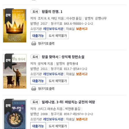
왕들의 전쟁. 1
도서
저자
조지 R. R. 마틴 지음 ; 이수현 옮김
|
발행처
은행나무
발행년
2017
|
청구기호
843.6-마888ㅇ-2-1=2
소장기관
레인보우도서관
|
자료실
보존서고
대출가능
도서 예약불가
청구기호 출력
왕을 찾아서 : 성석제 장편소설
도서
저자
성석제 지음
|
발행처
문학동네
발행년
2011
|
청구기호
813.7-성54ㅇ1=2
소장기관
레인보우도서관
|
자료실
보존서고
대출가능
도서 예약불가
청구기호 출력
밀레니엄. 3-하: 바람치는 궁전의 여왕
도서
저자
스티그 라르손 지음 ; 박현용 옮김
|
발행년
2008
|
청구기호
859.7-라297ㅁ-3-2=2
소장기관
레인보우도서관
|
자료실
보존서고
대출가능
도서 예약불가