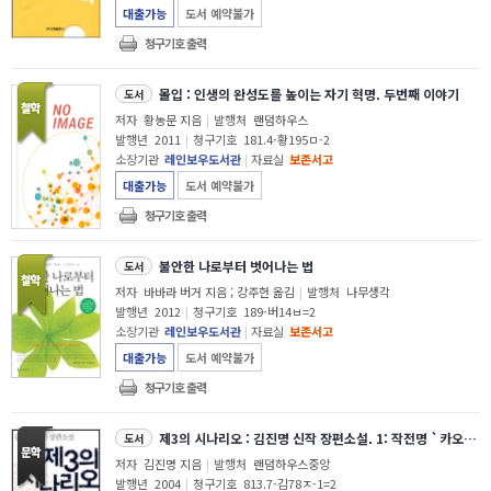
대출가능
도서 예약불가
청구기호 출력
몰입 : 인생의 완성도를 높이는 자기 혁명. 두번째 이야기
도서
저자
황농문 지음
|
발행처
랜덤하우스
발행년
2011
|
청구기호
181.4-황195ㅁ-2
소장기관
레인보우도서관
|
자료실
보존서고
대출가능
도서 예약불가
청구기호 출력
불안한 나로부터 벗어나는 법
도서
저자
바바라 버거 지음 ; 강주헌 옮김
|
발행처
나무생각
발행년
2012
|
청구기호
189-버14ㅂ=2
소장기관
레인보우도서관
|
자료실
보존서고
대출가능
도서 예약불가
청구기호 출력
제3의 시나리오 : 김진명 신작 장편소설. 1: 작전명 `카오스`
도서
저자
김진명 지음
|
발행처
랜덤하우스중앙
발행년
2004
|
청구기호
813.7-김78ㅈ-1=2