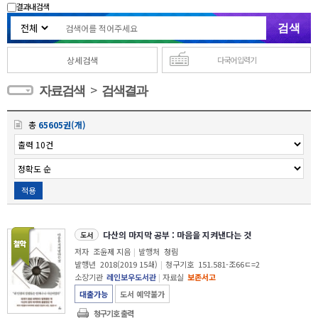
결과내 검색
상세검색
다국어 입력기
>
자료검색
검색결과
총
65605권(개)
적용
다산의 마지막 공부 : 마음을 지켜낸다는 것
도서
저자
조윤제 지음
|
발행처
청림
발행년
2018(2019 15쇄)
|
청구기호
151.581-조66ㄷ=2
소장기관
레인보우도서관
|
자료실
보존서고
대출가능
도서 예약불가
청구기호 출력