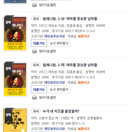
청구기호 출력
밀레니엄. 1-상: 여자를 증오한 남자들
도서
저자
스티그 라르손 지음 ; 임호경 옮김
|
발행처
아르테
발행년
2008
|
청구기호
859.7-라297ㅁ-1-1=2
소장기관
레인보우도서관
|
자료실
보존서고
대출가능
도서 예약불가
청구기호 출력
밀레니엄. 1-하: 여자를 증오한 남자들
도서
저자
스티그 라르손 지음 ; 임호경 옮김
|
발행처
아르테
발행년
2008
|
청구기호
859.7-라297ㅁ-1-2=2
소장기관
레인보우도서관
|
자료실
보존서고
대출가능
도서 예약불가
청구기호 출력
누가 내 치즈를 옮겼을까?
도서
저자
스펜서 존슨 저 ; 이영진 역
|
발행처
진명출판사
발행년
2000
|
청구기호
848-존57ㄴ=2
소장기관
레인보우도서관
|
자료실
보존서고