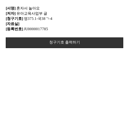
[서명]
혼자서 놀아요
[저자]
유아교육사업부 글
[청구기호]
영375.1-국38ㄱ-4
[자료실]
[등록번호]
JU0000017785
청구기호 출력하기