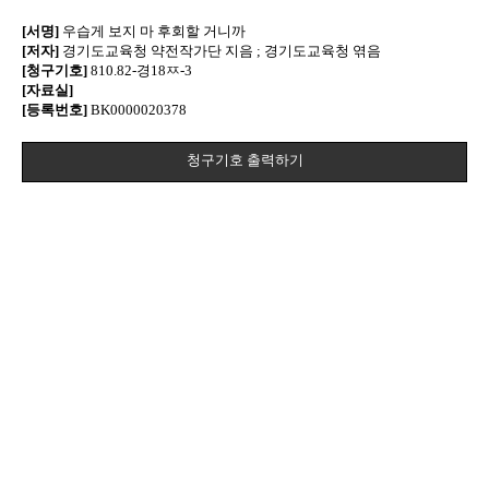
[서명]
우습게 보지 마 후회할 거니까
[저자]
경기도교육청 약전작가단 지음 ; 경기도교육청 엮음
[청구기호]
810.82-경18ㅉ-3
[자료실]
[등록번호]
BK0000020378
청구기호 출력하기