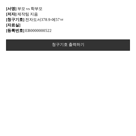
[서명]
부모 vs 학부모
[저자]
제작팀 지음
[청구기호]
전자도서378.9-에57ㅂ
[자료실]
[등록번호]
EB0000000522
청구기호 출력하기