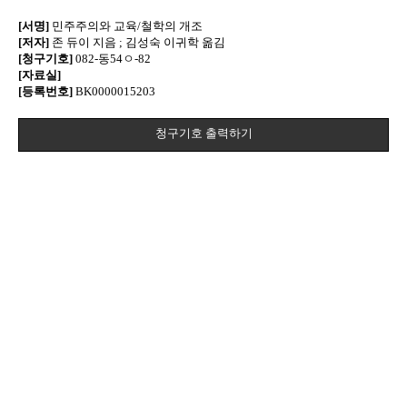
[서명]
민주주의와 교육/철학의 개조
[저자]
존 듀이 지음 ; 김성숙 이귀학 옮김
[청구기호]
082-동54ㅇ-82
[자료실]
[등록번호]
BK0000015203
청구기호 출력하기