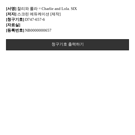
[서명]
찰리와 롤라 = Charlie and Lola. SIX
[저자]
스크린 에듀케이션 [제작]
[청구기호]
D747-657-6
[자료실]
[등록번호]
NB0000000657
청구기호 출력하기