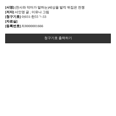
[서명]
(천사와 악마가 말하는)세상을 발칵 뒤집은 전쟁
[저자]
서인영 글 ; 이유나 그림
[청구기호]
아031-한55ㄱ-33
[자료실]
[등록번호]
JU0000001666
청구기호 출력하기