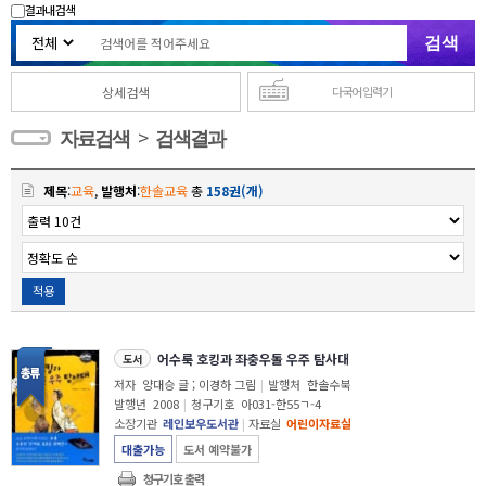
결과내 검색
상세검색
다국어 입력기
>
자료검색
검색결과
제목
:
교육
,
발행처
:
한솔교육
총
158권(개)
적용
어수룩 호킹과 좌충우돌 우주 탐사대
도서
저자
양대승 글 ; 이경하 그림
|
발행처
한솔수북
발행년
2008
|
청구기호
아031-한55ㄱ-4
소장기관
레인보우도서관
|
자료실
어린이자료실
대출가능
도서 예약불가
청구기호 출력