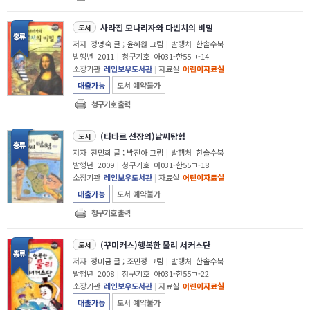
사라진 모나리자와 다빈치의 비밀
도서
저자
정명숙 글 ; 윤혜원 그림
|
발행처
한솔수북
발행년
2011
|
청구기호
아031-한55ㄱ-14
소장기관
레인보우도서관
|
자료실
어린이자료실
대출가능
도서 예약불가
청구기호 출력
(타타르 선장의)날씨탐험
도서
저자
전민희 글 ; 박진아 그림
|
발행처
한솔수북
발행년
2009
|
청구기호
아031-한55ㄱ-18
소장기관
레인보우도서관
|
자료실
어린이자료실
대출가능
도서 예약불가
청구기호 출력
(꾸미커스)행복한 물리 서커스단
도서
저자
정미금 글 ; 조민정 그림
|
발행처
한솔수북
발행년
2008
|
청구기호
아031-한55ㄱ-22
소장기관
레인보우도서관
|
자료실
어린이자료실
대출가능
도서 예약불가