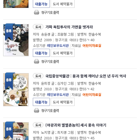
대출가능
도서 예약불가
청구기호 출력
가짜 독립투사의 가면을 벗겨라
도서
저자
송윤경 글 ; 조원형 그림
|
발행처
한솔수북
발행년
2009
|
청구기호
아031-한55ㄱ-40
소장기관
레인보우도서관
|
자료실
어린이자료실
대출가능
도서 예약불가
청구기호 출력
국립중앙박물관 : 용과 함께 깨어난 오천 년 우리 역사
도서
저자
윤희정 글 ; 심가인 그림
|
발행처
한솔수북
발행년
2010
|
청구기호
아031-한55ㄱ-42
소장기관
레인보우도서관
|
자료실
어린이자료실
대출가능
도서 예약불가
청구기호 출력
(야광귀와 별별촌놈의)세시 풍속 이야기
도서
저자
노지영 글 ; 최지경 그림
|
발행처
한솔수북
발행년
2010
|
청구기호
아031-한55ㄱ-45