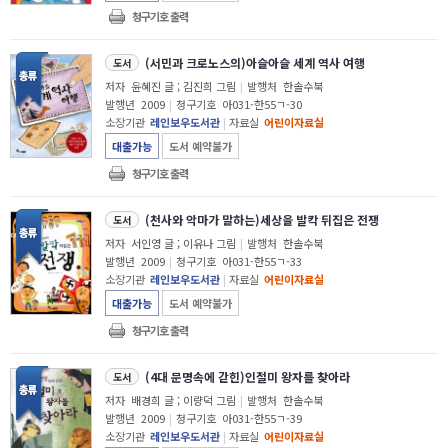
청구기호 출력
(서민과 크로노스의)아슬아슬 세계 역사 여행
도서
저자
윤혜진 글 ; 김진희 그림
|
발행처
한솔수북
발행년
2009
|
청구기호
아031-한55ㄱ-30
소장기관
레인보우도서관
|
자료실
어린이자료실
대출가능
도서 예약불가
청구기호 출력
(천사와 악마가 말하는)세상을 발칵 뒤집은 전쟁
도서
저자
서인영 글 ; 이유나 그림
|
발행처
한솔수북
발행년
2009
|
청구기호
아031-한55ㄱ-33
소장기관
레인보우도서관
|
자료실
어린이자료실
대출가능
도서 예약불가
청구기호 출력
(4대 문명속에 갇힌)인절미 왕자를 찾아라
도서
저자
배경희 글 ; 이량덕 그림
|
발행처
한솔수북
발행년
2009
|
청구기호
아031-한55ㄱ-39
소장기관
레인보우도서관
|
자료실
어린이자료실