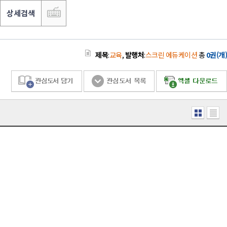
상세검색
제목
:
교육
,
발행처
:
스크린 에듀케이션
총
0권(개)