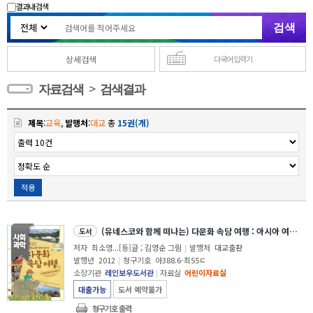
결과내 검색
상세검색
다국어 입력기
>
자료검색
검색결과
제목
:
교육
,
발행처
:
대교
총
15권(개)
적용
(유네스코와 함께 떠나는) 다문화 속담 여행 : 아시아 여덟 나라 이야기
도서
저자
최소영...[등]글 ; 김영순 그림
|
발행처
대교출판
발행년
2012
|
청구기호
아388.6-최55ㄷ
소장기관
레인보우도서관
|
자료실
어린이자료실
대출가능
도서 예약불가
청구기호 출력