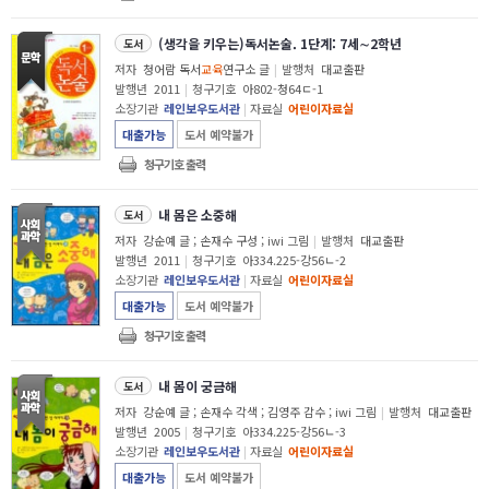
(생각을 키우는)독서논술. 1단계: 7세∼2학년
도서
저자
청어람 독서
교육
연구소 글
|
발행처
대교출판
발행년
2011
|
청구기호
아802-청64ㄷ-1
소장기관
레인보우도서관
|
자료실
어린이자료실
대출가능
도서 예약불가
청구기호 출력
내 몸은 소중해
도서
저자
강순예 글 ; 손재수 구성 ; iwi 그림
|
발행처
대교출판
발행년
2011
|
청구기호
아334.225-강56ㄴ-2
소장기관
레인보우도서관
|
자료실
어린이자료실
대출가능
도서 예약불가
청구기호 출력
내 몸이 궁금해
도서
저자
강순예 글 ; 손재수 각색 ; 김영주 감수 ; iwi 그림
|
발행처
대교출판
발행년
2005
|
청구기호
아334.225-강56ㄴ-3
소장기관
레인보우도서관
|
자료실
어린이자료실
대출가능
도서 예약불가