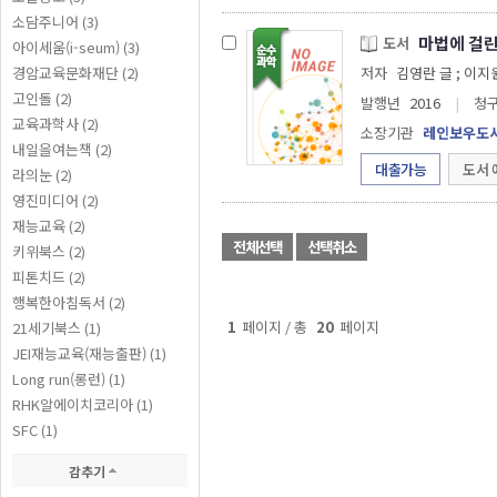
소담주니어 (3)
마법에 걸린
도서
아이세움(i-seum) (3)
경암교육문화재단 (2)
저자
김영란 글 ;
고인돌 (2)
발행년
2016
|
청
교육과학사 (2)
소장기관
레인보우도
내일을여는책 (2)
대출가능
도서 
라의눈 (2)
영진미디어 (2)
재능교육 (2)
전체선택
선택취소
키위북스 (2)
피톤치드 (2)
행복한아침독서 (2)
1
페이지 / 총
20
페이지
21세기북스 (1)
JEI재능교육(재능출판) (1)
Long run(롱런) (1)
RHK알에이치코리아 (1)
SFC (1)
감추기