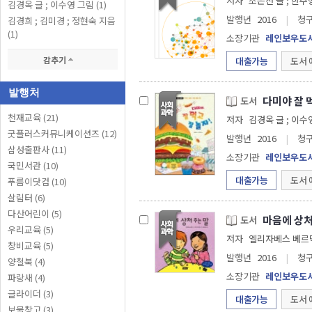
저자
조은선 글 ; 한주
김경옥 글 ; 이수영 그림 (1)
발행년
2016
|
청
김경희 ; 김미경 ; 정현숙 지음
(1)
소장기관
레인보우도
감추기
대출가능
도서 
발행처
다미야 잘 
도서
천재교육 (21)
저자
김경옥 글 ; 이수
굿플러스커뮤니케이션즈 (12)
발행년
2016
|
청
삼성출판사 (11)
소장기관
레인보우도
국민서관 (10)
대출가능
도서 
푸름이닷컴 (10)
살림터 (6)
다산어린이 (5)
마음에 상처
도서
우리교육 (5)
저자
엘리자베스 베르딕 
창비교육 (5)
발행년
2016
|
청
양철북 (4)
소장기관
레인보우도
파랑새 (4)
글라이더 (3)
대출가능
도서 
보물창고 (3)