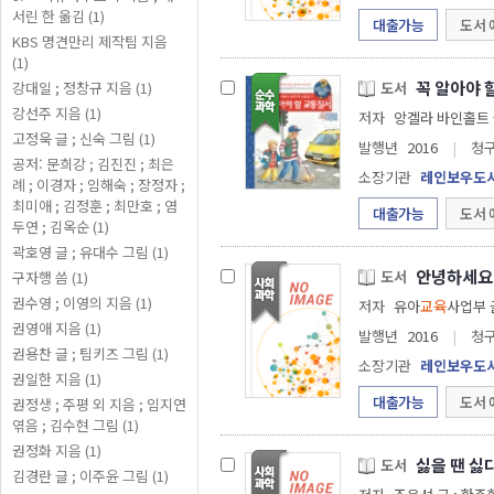
서린 한 옮김 (1)
대출가능
도서 
KBS 명견만리 제작팀 지음
(1)
꼭 알아야 
도서
강대일 ; 정창규 지음 (1)
강선주 지음 (1)
저자
고정욱 글 ; 신숙 그림 (1)
발행년
2016
|
청
공저: 문희강 ; 김진진 ; 최은
소장기관
레인보우도
례 ; 이경자 ; 임해숙 ; 장정자 ;
최미애 ; 김정훈 ; 최만호 ; 염
대출가능
도서 
두연 ; 김옥순 (1)
곽호영 글 ; 유대수 그림 (1)
안녕하세요
도서
구자행 씀 (1)
권수영 ; 이영의 지음 (1)
저자
유아
교육
사업부
권영애 지음 (1)
발행년
2016
|
청
권용찬 글 ; 팀키즈 그림 (1)
소장기관
레인보우도
권일한 지음 (1)
대출가능
도서 
권정생 ; 주평 외 지음 ; 임지연
엮음 ; 김수현 그림 (1)
권정화 지음 (1)
싫을 땐 싫
도서
김경란 글 ; 이주윤 그림 (1)