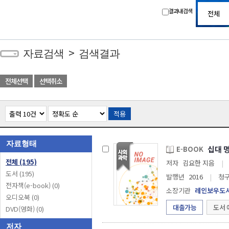
결과내 검색
>
자료검색
검색결과
전체선택
선택취소
적용
자료형태
십대 
E-BOOK
전체
(195)
저자
김요한 지음
|
도서
(195)
발행년
2016
|
청
전자책(e-book)
(0)
소장기관
레인보우도
오디오북
(0)
대출가능
도서 
DVD(영화)
(0)
저자