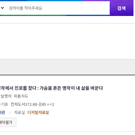
명작에서 진로를 찾다 : 가슴을 흔든 명작이 내 삶을 바꾼다
발행처
피톤치드
구기호
전자도서372.68-김65ㅅ=2
서관
|
자료실
디지털자료실
예약불가