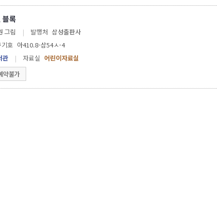
 블록
 이지원 그림
|
발행처
삼성출판사
구기호
아410.8-삼54ㅅ-4
서관
|
자료실
어린이자료실
예약불가