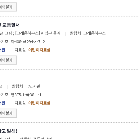
예약불가
할 교통질서
앙겔라 바인홀트 글.그림 ; [크레용하우스] 편집부 옮김
|
발행처
크레용하우스
구기호
아408-크294ㅇ-7=2
서관
|
자료실
어린이자료실
예약불가
 글
|
발행처
국민서관
구기호
영375.1-국38ㄱ-1
서관
|
자료실
어린이자료실
예약불가
다고 말해!