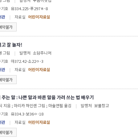
형 그림
|
발행처
푸름이닷컴
구기호
유334.225-푸297ㅎ-8
서관
|
자료실
어린이자료실
예약불가
먹고 잘 놀자!
영 그림
|
발행처
소담주니어
구기호
아372.42-소22ㅇ-3
서관
|
자료실
어린이자료실
예약불가
 주는 말 : 나쁜 말과 바른 말을 가려 쓰는 법 배우기
지음 ; 마리카 하인렌 그림 ; 마술연필 옮김
|
발행처
보물창고
구기호
유334.3-보36ㅇ-18
서관
|
자료실
어린이자료실
예약불가