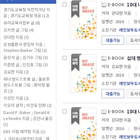
10대 
E-BOOK
경기도교육청 약전작가단 지
저자
강다현 지음
|
음 ; 경기도교육청 엮음 (12)
발행년
2016
|
청
유아교육사업부 글 (8)
김지연 글·그림 (4)
소장기관
레인보우도
강다현 지음 (3)
대출가능
도서 
삼성출판사 편집부 지음 ;
Stephen Barker 그림 (3)
윤상석 글 ; 김기수 그림 (3)
십대 
E-BOOK
이준범 글 ; 인진호 그림 (3)
저자
김요한 지음
|
김요한 지음 (2)
발행년
2016
|
청
레나 란드스트룀 글 ; 올로프
소장기관
레인보우도
란드스트룀 그림 ; 황덕령 옮
김 (2)
대출가능
도서 
이상민 지음 (2)
이오덕 원작 ; 박건웅 만화 (2)
10대 
E-BOOK
David P. Baker ; Gerald K.
LeTendre 지음 ; 김안나 옮김
저자
강다현 지음
|
(1)
발행년
2016
|
청
EBS 시험 제작팀 지음 (1)
소장기관
레인보우도
J. 크리슈나무르티 지음 ; 캐