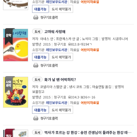
소장기관
레인보우도서관
|
자료실
어린이자료실
대출가능
도서 예약불가
청구기호 출력
고마워 사랑해
도서
저자
아네스 안 ; 프란체스카 안 글 ; 노석미 그림
|
발행처
시공주니어
발행년
2015
|
청구기호
유813.8-아194ㄱ
소장기관
레인보우도서관
|
자료실
어린이자료실
대출가능
도서 예약불가
청구기호 출력
화가 날 땐 어떡하지?
도서
저자
코넬리아 스펠만 글 ; 낸시 코트 그림 ; 마술연필 옮김
|
발행처
보물창고
발행년
2015
|
청구기호
유334.3-보36ㅇ-16
소장기관
레인보우도서관
|
자료실
어린이자료실
대출가능
도서 예약불가
청구기호 출력
역사가 흐르는 강 한강 : 송언 선생님이 들려주는 한강 따라 역사 여행
도서