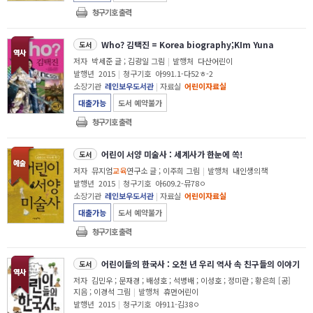
청구기호 출력
Who? 김택진 = Korea biography;KIm Yuna
도서
저자
박세준 글 ; 김광일 그림
|
발행처
다산어린이
발행년
2015
|
청구기호
아991.1-다52ㅎ-2
소장기관
레인보우도서관
|
자료실
어린이자료실
대출가능
도서 예약불가
청구기호 출력
어린이 서양 미술사 : 세계사가 한눈에 쏙!
도서
저자
뮤지엄
교육
연구소 글 ; 이주희 그림
|
발행처
내인생의책
발행년
2015
|
청구기호
아609.2-뮤78ㅇ
소장기관
레인보우도서관
|
자료실
어린이자료실
대출가능
도서 예약불가
청구기호 출력
어린이들의 한국사 : 오천 년 우리 역사 속 친구들의 이야기
도서
저자
김민우 ; 문재경 ; 배성호 ; 석병배 ; 이성호 ; 정미란 ; 황은희 [공]
지음 ; 이경석 그림
|
발행처
휴먼어린이
발행년
2015
|
청구기호
아911-김38ㅇ