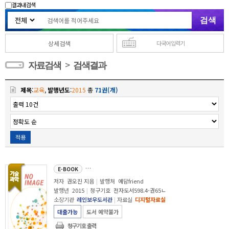
결과내 검색
상세검색
다국어 입력기
>
자료검색
검색결과
제목
:
교육
,
발행년도
:
2015
총
71권(개)
적용
놀이만한 공부는 없다 : 하루 5분 놀이로 아이는 세상을 배운다!
E-BOOK
저자
권오진 지음
|
발행처
예담friend
발행년
2015
|
청구기호
전자도서598.4-권65ㄴ
소장기관
레인보우도서관
|
자료실
디지털자료실
대출가능
도서 예약불가
청구기호 출력