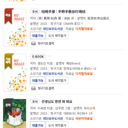
结绳手册 : 手把手教你打绳结
도서
저자
[英] 戴斯·帕森 著 ; 满颖 译
|
발행처
旅游教育出版社
발행년
2015
|
청구기호
CN699-포57ㄱ
소장기관
레인보우도서관
|
자료실
디지털자료실
대출가능
도서 예약불가
청구기호 출력
놀이만한 공부는 없다 : 하루 5분 놀이로 아이는 세상을 배운다!
E-BOOK
저자
권오진 지음
|
발행처
예담friend
발행년
2015
|
청구기호
전자도서598.4-권65ㄴ=2
소장기관
레인보우도서관
|
자료실
디지털자료실
대출가능
도서 예약불가
청구기호 출력
선생님도 한번 봐 봐요
도서
저자
이숙현 지음 ; 김무연 그림
|
발행처
우리
교육
발행년
2015
|
청구기호
아808.91-우298ㅊ-19
소장기관
레인보우도서관
|
자료실
어린이자료실
대출가능
도서 예약불가