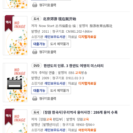
청구기호 출력
北京郊游 现在就开始
도서
저자
Now Start 丛书编委会 编
|
발행처
旅游教育出版社
발행년
2011
|
청구기호
CN981.202-나66ㅂ
소장기관
레인보우도서관
|
자료실
디지털자료실
대출가능
도서 예약불가
청구기호 출력
한반도의 인류. 3 한반도 여명의 미스터리
DVD
저자
추덕담 연출
|
발행처
EBS
교육
방송
발행년
2009
|
청구기호
D911.01-3-3
소장기관
레인보우도서관
|
자료실
디지털자료실
대출가능
도서 예약불가
청구기호 출력
(장원 한국사)우리역사 용어사전 : 286개 용어 수록
도서
저자
[장원
교육
편집부]
|
발행처
장원
교육
발행년
[발행년미상]
|
청구기호
아903-장66ㅇ
소장기관
레인보우도서관
|
자료실
어린이자료실