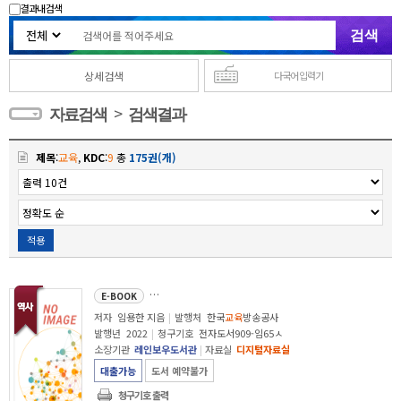
결과내 검색
상세검색
다국어 입력기
>
자료검색
검색결과
제목
:
교육
,
KDC
:
9
총
175권(개)
적용
세계사를 바꾼 전쟁의 고수들 : 세기 명장들의 승리 법칙
E-BOOK
저자
임용한 지음
|
발행처
한국
교육
방송공사
발행년
2022
|
청구기호
전자도서909-임65ㅅ
소장기관
레인보우도서관
|
자료실
디지털자료실
대출가능
도서 예약불가
청구기호 출력