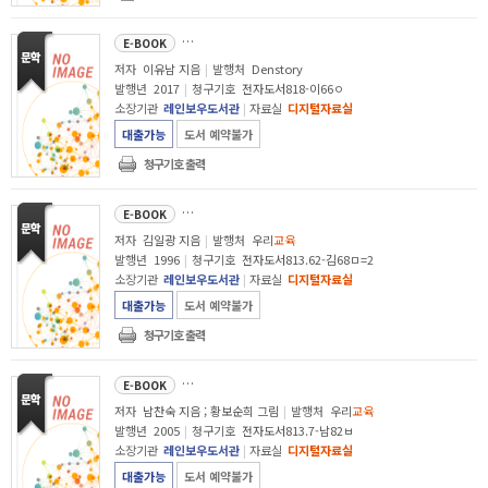
엄마 반성문 
E-BOOK
저자
이유남 지음
|
발행처
Denstory
발행년
2017
|
청구기호
전자도서818-이66ㅇ
소장기관
레인보우도서관
|
자료실
디지털자료실
대출가능
도서 예약불가
청구기호 출력
말더듬이 원식이 : 김일광 창작 동화집
E-BOOK
저자
김일광 지음
|
발행처
우리
교육
발행년
1996
|
청구기호
전자도서813.62-김68ㅁ=2
소장기관
레인보우도서관
|
자료실
디지털자료실
대출가능
도서 예약불가
청구기호 출력
받은 편지함 : 남찬숙 장편 동화
E-BOOK
저자
남찬숙 지음 ; 황보순희 그림
|
발행처
우리
교육
발행년
2005
|
청구기호
전자도서813.7-남82ㅂ
소장기관
레인보우도서관
|
자료실
디지털자료실
대출가능
도서 예약불가