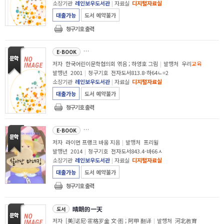
소장기관
레인보우도서관
|
자료실
디지털자료실
대출가능
도서 예약불가
청구기호 출력
너도 겁쟁이
E-BOOK
저자
한국어린이문학협의회 엮음 ; 하영호 그림
|
발행처
우리
교육
발행년
2001
|
청구기호
전자도서813.8-하64ㄴ=2
소장기관
레인보우도서관
|
자료실
디지털자료실
대출가능
도서 예약불가
청구기호 출력
살아난 마네킹
E-BOOK
저자
라이먼 프랭크 바움 지음
|
발행처
프리윌
발행년
2014
|
청구기호
전자도서843.4-바66ㅅ
소장기관
레인보우도서관
|
자료실
디지털자료실
대출가능
도서 예약불가
청구기호 출력
晴朗的一天
도서
저자
[美]诺尼·霍格罗金 文·图 ; 阿甲 翻译
|
발행처
河北教育