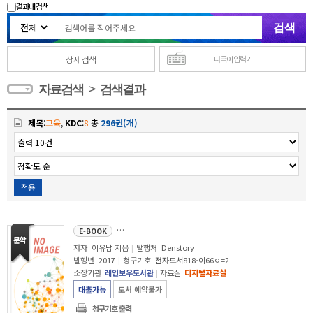
결과내 검색
상세검색
다국어 입력기
>
자료검색
검색결과
제목
:
교육
,
KDC
:
8
총
296권(개)
적용
엄마 반성문 
E-BOOK
저자
이유남 지음
|
발행처
Denstory
발행년
2017
|
청구기호
전자도서818-이66ㅇ=2
소장기관
레인보우도서관
|
자료실
디지털자료실
대출가능
도서 예약불가
청구기호 출력