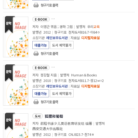
청구기호 출력
이빨 뺀 날 : 23학년 어린이 일기 모음
E-BOOK
저자
이영근 엮음 ; 경하 그림
|
발행처
우리
교육
발행년
2012
|
청구기호
전자도서816.7-이64ㅇ
소장기관
레인보우도서관
|
자료실
디지털자료실
대출가능
도서 예약불가
청구기호 출력
블라인드 스쿨 = Blind school : 정강철 장편소설
E-BOOK
저자
정강철 지음
|
발행처
Human＆Books
발행년
2010
|
청구기호
전자도서811.7-정12ㅂ=2
소장기관
레인보우도서관
|
자료실
디지털자료실
대출가능
도서 예약불가
청구기호 출력
狐狸和葡萄
도서
저자
前程书缘少儿英语教育研发组 编著
|
발행처
西安交通大学出版社
발행년
2012
|
청구기호
CNJ823.7-전74ㅎ