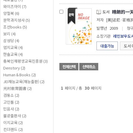
와이즈아이 (7)
晴朗的一
도서
양철북 (6)
저자
[美]诺尼·霍格罗
문학과지성사 (5)
조선books (5)
발행년
2009
|
청
보리 (4)
소장기관
레인보우도
삼성당 (4)
대출가능
도서 
엄지교육 (4)
한솔교육 (4)
충북인재평생교육진흥원 (3)
전체선택
선택취소
Denstory (2)
Human＆Books (2)
JEI재능교육(재능출판) (2)
1
페이지 / 총
30
페이지
光村敎育圖書 (2)
검둥소 (2)
고인돌 (2)
민음사 (2)
불광출판사 (2)
이지교육 (2)
킨더랜드 (2)