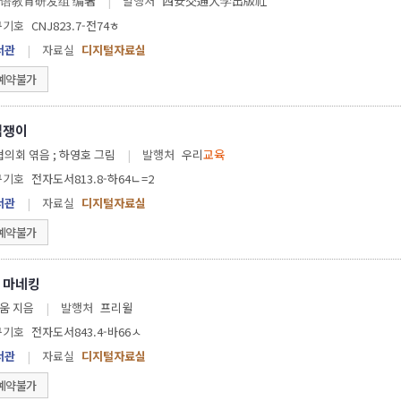
语教育研发组 编著
|
발행처
西安交通大学出版社
구기호
CNJ823.7-전74ㅎ
서관
|
자료실
디지털자료실
예약불가
겁쟁이
한국어린이문학협의회 엮음 ; 하영호 그림
|
발행처
우리
교육
구기호
전자도서813.8-하64ㄴ=2
서관
|
자료실
디지털자료실
예약불가
 마네킹
움 지음
|
발행처
프리윌
구기호
전자도서843.4-바66ㅅ
서관
|
자료실
디지털자료실
예약불가