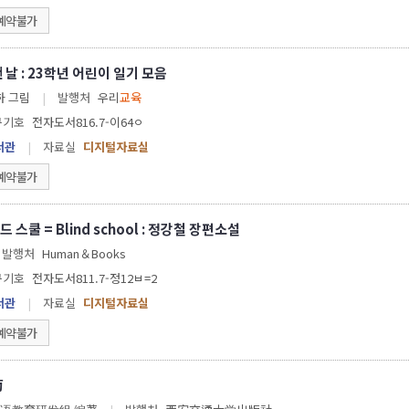
예약불가
 날 : 23학년 어린이 일기 모음
음 ; 경하 그림
|
발행처
우리
교육
구기호
전자도서816.7-이64ㅇ
서관
|
자료실
디지털자료실
예약불가
블라인드 스쿨 = Blind school : 정강철 장편소설
발행처
Human＆Books
구기호
전자도서811.7-정12ㅂ=2
서관
|
자료실
디지털자료실
예약불가
萄