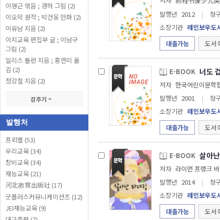
저자
前程书缘少儿英
이영근 엮음 ; 경하 그림 (2)
발행년
2012
|
청
이오덕 원작 ; 박건웅 만화 (2)
소장기관
레인보우도
이유남 지음 (2)
이지교육 편집부 글 ; 이남구
대출가능
도서 
그림 (2)
일리스 돌런 지음 ; 홍연미 옮
김 (2)
너도 
E-BOOK
정강철 지음 (2)
저자
발행년
2001
|
청
감추기
소장기관
레인보우도
발행처
대출가능
도서 
프뢰벨 (53)
우리교육 (34)
살아난
E-BOOK
창비교육 (34)
저자
라이먼 프랭크 바
재능교육 (21)
발행년
2014
|
청
河北教育出版社 (17)
소장기관
레인보우도
굿플러스커뮤니케이션즈 (12)
JEI재능교육 (9)
대출가능
도서 
대교출판 (7)