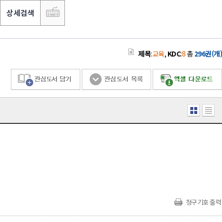
상세검색
제목
:
교육
,
KDC
:
8
총
296권(개)
청구기호 출력