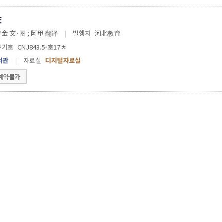
天
金 文·图 ; 阿甲 翻译
|
발행처
河北教育
구기호
CNJ843.5-호17ㅊ
서관
|
자료실
디지털자료실
예약불가