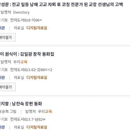
성문 : 전교 일등 남매 고교 자퇴 후 코칭 전문가 된 교장 선생님의 고백
발행처
Denstory
구기호
전자도서818-이66ㅇ
서관
|
자료실
디지털자료실
예약불가
이 원식이 : 김일광 창작 동화집
발행처
우리
교육
구기호
전자도서813.62-김68ㅁ=2
서관
|
자료실
디지털자료실
예약불가
지함 : 남찬숙 장편 동화
지음 ; 황보순희 그림
|
발행처
우리
교육
구기호
전자도서813.7-남82ㅂ
서관
|
자료실
디지털자료실