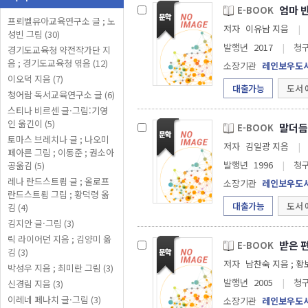
엄마 반
E-BOOK
프뢰벨유아교육연구소 글 ; 노
저자
이유남 지음
|
성빈 그림 (30)
발행년
2017
|
청
경기도교육청 약전작가단 지
음 ; 경기도교육청 엮음 (12)
소장기관
레인보우도
이오덕 지음 (7)
대출가능
도서 
청어람 독서교육연구소 글 (6)
스티나 비르센 글·그림:기영
인 옮긴이 (5)
말더듬
E-BOOK
토마스 브레치나 글 ; 나오미
저자
김일광 지음
|
페아른 그림 ; 이동준 ; 권소아
발행년
1996
|
청
공옮김 (5)
레나 란드스트룀 글 ; 올로프
소장기관
레인보우도
란드스트룀 그림 ; 황덕령 옮
대출가능
도서 
김 (4)
김지안 글·그림 (3)
릭 라이어던 지음 ; 김양미 옮
받은 편
E-BOOK
김 (3)
저자
남찬숙 
박성우 지음 ; 최미란 그림 (3)
발행년
2005
|
청
신경림 지음 (3)
이레네 페나치 글·그림 (3)
소장기관
레인보우도