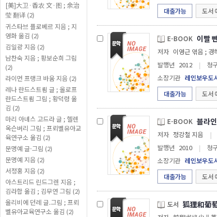
[美]大卫·香农 文·图 ; 余治
대출가능
도서 
莹 翻译 (2)
귀스타브 플로베르 지음 ; 지
영화 옮김 (2)
이빨 뺀
E-BOOK
김일광 지음 (2)
저자
이영근 엮
남찬숙 지음 ; 황보순희 그림
발행년
2012
|
청
(2)
소장기관
레인보우도
라이먼 프랭크 바움 지음 (2)
레나 란드스트룀 글 ; 올로프
대출가능
도서 
란드스트룀 그림 ; 황덕령 옮
김 (2)
마리 아녜스 고드라 글 ; 헬렌
E-BOOK
옥슨버리 그림 ; 프뢰벨유아교
저자
정강철 지음
|
육연구소 옮김 (2)
발행년
2010
|
청
문명예 글·그림 (2)
문명예 지음 (2)
소장기관
레인보우도
서정홍 지음 (2)
대출가능
도서 
아스트리드 린드그렌 지음 ;
김라합 옮김 ; 김무연 그림 (2)
올리비에 던레 글.그림 ; 프뢰
狐狸和葡
도서
벨유아교육연구소 옮김 (2)