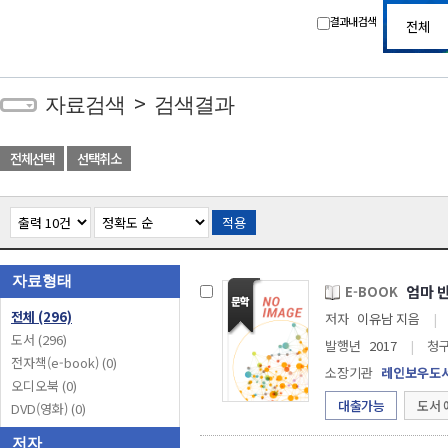
결과내 검색
>
자료검색
검색결과
전체선택
선택취소
적용
자료형태
엄마 반
E-BOOK
전체
(296)
저자
이유남 지음
|
도서
(296)
발행년
2017
|
청
전자책(e-book)
(0)
소장기관
레인보우도
오디오북
(0)
대출가능
도서 
DVD(영화)
(0)
저자