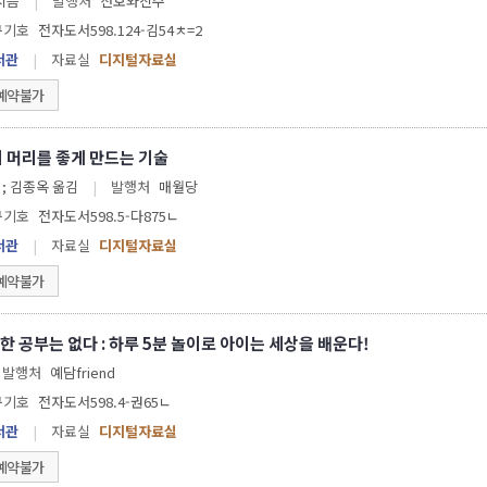
 지음
|
발행처
산호와진주
구기호
전자도서598.124-김54ㅊ=2
서관
|
자료실
디지털자료실
예약불가
이 머리를 좋게 만드는 기술
다코 아키라 지음 ; 김종옥 옮김
|
발행처
매월당
구기호
전자도서598.5-다875ㄴ
서관
|
자료실
디지털자료실
예약불가
한 공부는 없다 : 하루 5분 놀이로 아이는 세상을 배운다!
발행처
예담friend
구기호
전자도서598.4-권65ㄴ
서관
|
자료실
디지털자료실
예약불가