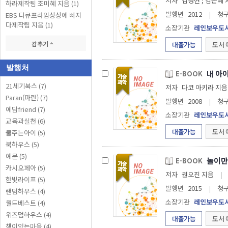
저자
김성현 ; 김은혜
하라제작팀 조미혜 지음 (1)
발행년
2012
|
청
EBS 다큐프라임상상에 빠지
다제작팀 지음 (1)
소장기관
레인보우도
감추기
대출가능
도서 
발행처
내 아
E-BOOK
21세기북스 (7)
저자
Paran(파란) (7)
발행년
2008
|
청
예담friend (7)
소장기관
레인보우도
교육과실천 (6)
대출가능
도서 
물주는아이 (5)
북하우스 (5)
예문 (5)
놀이만
E-BOOK
카시오페아 (5)
저자
권오진 지음
|
한빛라이프 (5)
발행년
2015
|
청
랜덤하우스 (4)
소장기관
레인보우도
월드베스트 (4)
위즈덤하우스 (4)
대출가능
도서 
책이있는마을 (4)