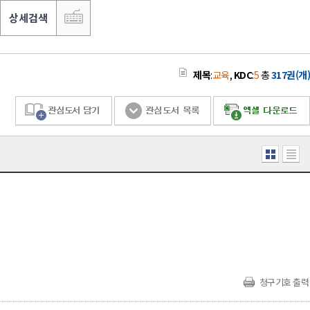
상세검색
제목
:
교육
,
KDC
:
5
총
317권(개)
청구기호 출력