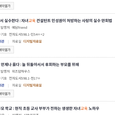
예약불가
서 실수한다 : 자녀
교육
컨설턴트 민성원이 처방하는 사랑의 실수 만회법
발행처
예담friend
구기호
전자도서598.1-민54ㅇ=2
서관
|
자료실
디지털자료실
예약불가
 언제나 옳다 : 늘 뒤돌아서서 후회하는 부모를 위해
발행처
위즈덤하우스
구기호
전자도서598.1-천17ㅇ
서관
|
자료실
디지털자료실
예약불가
모 학교 : 현직 초등 교사 부부가 전하는 생생한 자녀
교육
노하우