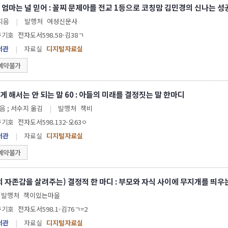
 엄마는 널 믿어 : 꼴찌 문제아를 전교 1등으로 코칭맘 김민경의 신나는 성
 지음
|
발행처
여성신문사
구기호
전자도서598.58-김38ㄱ
서관
|
자료실
디지털자료실
예약불가
 해서는 안 되는 말 60 : 아들의 미래를 결정짓는 말 한마디
오야노 메구미 지음 ; 서수지 옮김
|
발행처
책비
구기호
전자도서598.132-오63ㅇ
서관
|
자료실
디지털자료실
예약불가
의 자존감을 살려주는) 결정적 한 마디 : 부모와 자식 사이에 무지개를 띄우
발행처
책이있는마을
구기호
전자도서598.1-김76ㄱ=2
서관
|
자료실
디지털자료실