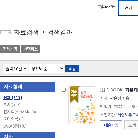
결과내 검색
>
자료검색
검색결과
전체선택
선택취소
적용
자료형태
기분대
E-BOOK
전체
(317)
저자
곽윤정 지음
|
도서
(317)
발행년
2022
|
청
전자책(e-book)
(0)
소장기관
레인보우도
오디오북
(0)
대출가능
도서 
DVD(영화)
(0)
저자