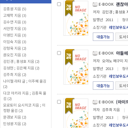
괜찮아
E-BOOK
김종원 지음 (5)
저자
김민경 ; 홍성호
고재학 지음 (3)
발행년
2011
|
청
김수연 지음 (3)
소장기관
레인보우도
서안정 지음 (3)
이영민 지음 (3)
대출가능
도서 
이임숙 지음 (3)
강형욱 지음 (2)
아들에게
E-BOOK
권오진 지음 (2)
저자
김민경 ; 홍성호 지음 (2)
김성현 ; 김은혜 지음 (2)
발행년
2013
|
청
김주희 지음 (2)
소장기관
레인보우도
나이젤 라타 글 ; 이주혜 옮김
대출가능
도서 
(2)
다코 아키라 지음 ; 김종옥 옮
김 (2)
(아이
E-BOOK
모로토미 요시히코 지음 ; 이
저자
김주희 지음
|
정환 옮김 (2)
문경보 지음 (2)
발행년
2013
|
청
민성원 지음 (2)
소장기관
레인보우도