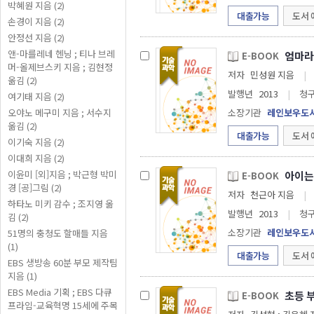
박혜원 지음 (2)
대출가능
도서 
손경이 지음 (2)
안정선 지음 (2)
앤-마를레네 헨닝 ; 티나 브레
엄마라
E-BOOK
머-올제브스키 지음 ; 김현정
저자
민성원 지음
|
옮김 (2)
발행년
2013
|
청
여기태 지음 (2)
오야노 메구미 지음 ; 서수지
소장기관
레인보우도
옮김 (2)
대출가능
도서 
이기숙 지음 (2)
이대희 지음 (2)
이윤미 [외]지음 ; 박근형 박미
아이는
E-BOOK
경 [공]그림 (2)
저자
천근아 지음
|
하타노 미키 감수 ; 조지영 옮
발행년
2013
|
청
김 (2)
소장기관
레인보우도
51명의 충청도 할매들 지음
(1)
대출가능
도서 
EBS 생방송 60분 부모 제작팀
지음 (1)
EBS Media 기획 ; EBS 다큐
초등 부
E-BOOK
프라임-교육혁명 15세에 주목