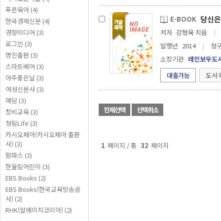
푸른육아 (4)
당신은
E-BOOK
한국경제신문 (4)
경향미디어 (3)
저자
강형욱 지음
|
로그인 (3)
발행년
2014
|
청
명진출판 (3)
소장기관
레인보우도
스마트베어 (3)
대출가능
도서 
아주좋은날 (3)
여성신문사 (3)
예담 (3)
전체선택
선택취소
창비교육 (3)
청림Life (3)
카시오페아(카시오페아 출판
사) (3)
1
페이지 / 총
32
페이지
팜파스 (3)
한울림어린이 (3)
EBS Books (2)
EBS Books(한국교육방송공
사) (2)
RHK(알에이치코리아) (2)