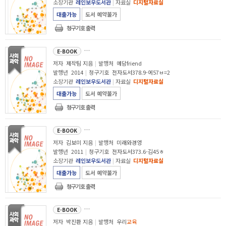
소장기관
레인보우도서관
|
자료실
디지털자료실
대출가능
도서 예약불가
청구기호 출력
부모 vs 학부모
E-BOOK
저자
제작팀 지음
|
발행처
예담friend
발행년
2014
|
청구기호
전자도서378.9-에57ㅂ=2
소장기관
레인보우도서관
|
자료실
디지털자료실
대출가능
도서 예약불가
청구기호 출력
학원보다 잘 나가는 공부방 이야기 : 성공적인 공부방 운영을 위한 
E-BOOK
저자
김보미 지음
|
발행처
미래와경영
발행년
2011
|
청구기호
전자도서373.6-김45ㅎ
소장기관
레인보우도서관
|
자료실
디지털자료실
대출가능
도서 예약불가
청구기호 출력
아이들 글 읽기와 삶 읽기 : 겉도는 삶 헛도는
교육
속에서도 아이들은 자란다
E-BOOK
저자
박진환 지음
|
발행처
우리
교육