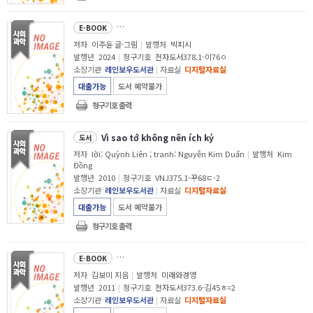
(술술 읽고 정확히 이해하고
E-BOOK
저자
이주윤 글·그림
|
발행처
빅피시
발행년
2024
|
청구기호
전자도서378.1-이76ㅇ
소장기관
레인보우도서관
|
자료실
디지털자료실
대출가능
도서 예약불가
청구기호 출력
Vì sao tớ không nên ích kỷ
도서
저자
lời: Quỳnh Liên ; tranh: Nguyễn Kim Duẩn
|
발행처
Kim
Đồng
발행년
2010
|
청구기호
VNJ375.1-꾸68ㄷ-2
소장기관
레인보우도서관
|
자료실
디지털자료실
대출가능
도서 예약불가
청구기호 출력
학원보다 잘 나가는 공부방 이야기 : 성공적인 공부방 운영을 위한 
E-BOOK
저자
김보미 지음
|
발행처
미래와경영
발행년
2011
|
청구기호
전자도서373.6-김45ㅎ=2
소장기관
레인보우도서관
|
자료실
디지털자료실