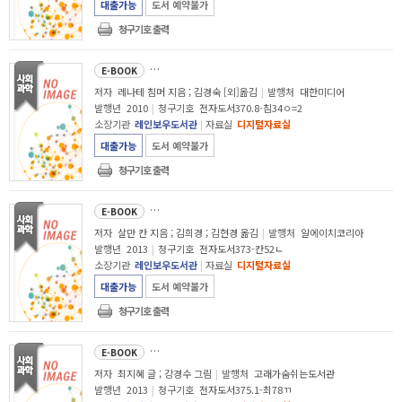
대출가능
도서 예약불가
청구기호 출력
움직임
교육
의 이해
E-BOOK
저자
레나테 침머 지음 ; 김경숙 [외]옮김
|
발행처
대한미디어
발행년
2010
|
청구기호
전자도서370.8-침34ㅇ=2
소장기관
레인보우도서관
|
자료실
디지털자료실
대출가능
도서 예약불가
청구기호 출력
나는 공짜로 공부한다 : 우리가
교육
에 대해 꿈꿨던 모든 
E-BOOK
저자
살만 칸 지음 ; 김희경 ; 김현경 옮김
|
발행처
알에이치코리아
발행년
2013
|
청구기호
전자도서373-칸52ㄴ
소장기관
레인보우도서관
|
자료실
디지털자료실
대출가능
도서 예약불가
청구기호 출력
까불까불 내 몸!
E-BOOK
저자
최지혜 글 ; 강경수 그림
|
발행처
고래가숨쉬는도서관
발행년
2013
|
청구기호
전자도서375.1-최78ㄲ