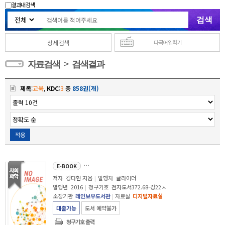
결과내 검색
상세검색
다국어 입력기
>
자료검색
검색결과
제목
:
교육
,
KDC
:
3
총
858권(개)
적용
10대 나만의 꿈과 마주하라 : 진짜 나를 찾아 떠나는 여행
E-BOOK
저자
강다현 지음
|
발행처
글라이더
발행년
2016
|
청구기호
전자도서372.68-강22ㅅ
소장기관
레인보우도서관
|
자료실
디지털자료실
대출가능
도서 예약불가
청구기호 출력