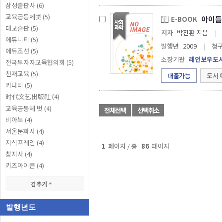
삼성출판사 (6)
교육공동체벗 (5)
아이들 
E-BOOK
대교출판 (5)
저자
박진환 지음
|
에듀니티 (5)
발행년
2009
|
청
에듀조선 (5)
소장기관
레인보우도
전국투자자교육협의회 (5)
천재교육 (5)
대출가능
도서 
키다리 (5)
时代文艺出版社 (4)
교육공동체 벗 (4)
전체선택
선택취소
비아북 (4)
서울문화사 (4)
지식프레임 (4)
1
페이지 / 총
86
페이지
창지사 (4)
키즈아이콘 (4)
감추기
발행년도