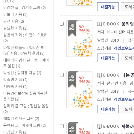
[편] (2)
대출가능
도서 
김강현 글 ; 김기수 그림 (2)
김보미 지음 (2)
김선 지음 (2)
움직
E-BOOK
김요한 지음 (2)
저자
김용회 작화 ; 이정아 스토리
발행년
2010
|
청
(2)
다일린 레들링 ; 엘리슨 톰
소장기관
레인보우도
[공] 지음 ; 강동혁 옮김 (2)
대출가능
도서 
데이비드 워커 글·그림 ; 이여
주 옮김 (2)
박성민 ; 승지홍 지음 (2)
나는 
E-BOOK
박숙영 지음 (2)
저자
살만 칸
서형숙 지음 (2)
발행년
2013
|
청
아동권리보장원 실종아동전
문기관 (2)
소장기관
레인보우도
알리키 글·그림 ; 정선심 옮김
대출가능
도서 
(2)
에밀리 리페르 그림 (2)
윤여림 글 ; 이새미 그림 (2)
까불까
E-BOOK
이상민 지음 (2)