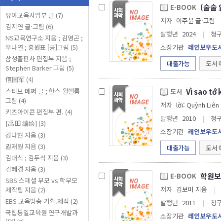
(술술
E-BOOK
유아교육사업부 글 (7)
저자
이주윤 글·그림
김지연 글·그림 (6)
발행년
2024
|
청
NS교육연구소 지음 ; 김영곤 ;
우나연 ; 홍원표 [공]그림 (5)
소장기관
레인보우도
삼성출판사 편집부 지음 ;
대출가능
도서 
Stephen Barker 그림 (5)
信国军 (4)
Vì sao tớ
스티브 메쩌 글 ; 한스 윌헬름
도서
그림 (4)
저자
lời: Quỳnh Liên
키즈아이콘 편집부 편. (4)
발행년
2010
|
청
[禹田 编绘] (3)
소장기관
레인보우도
강다현 지음 (3)
권재원 지음 (3)
대출가능
도서 
김대식 ; 김두식 지음 (3)
김혜경 지음 (3)
학원보
E-BOOK
SBS 스페셜 부모 vs 학부모
저자
김보미 지음
|
제작팀 지음 (2)
EBS 교육방송 기획.제작 (2)
발행년
2011
|
청
국립통일교육원 연구개발과
소장기관
레인보우도