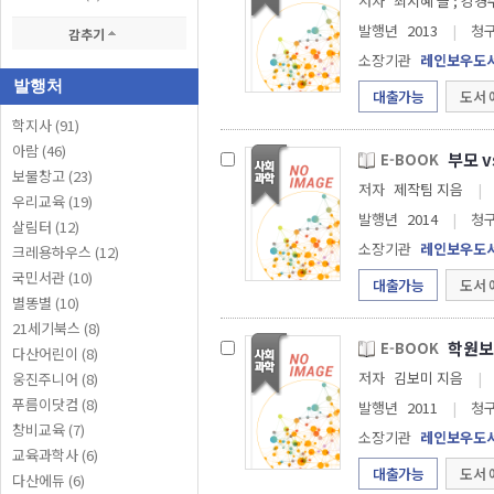
저자
최지혜 글 ;
발행년
2013
|
청
감추기
소장기관
레인보우도
발행처
대출가능
도서 
학지사 (91)
아람 (46)
부모 v
E-BOOK
보물창고 (23)
저자
제작팀 지음
|
우리교육 (19)
발행년
2014
|
청
살림터 (12)
소장기관
레인보우도
크레용하우스 (12)
국민서관 (10)
대출가능
도서 
별똥별 (10)
21세기북스 (8)
학원보
E-BOOK
다산어린이 (8)
저자
김보미 지음
|
웅진주니어 (8)
푸름이닷컴 (8)
발행년
2011
|
청
창비교육 (7)
소장기관
레인보우도
교육과학사 (6)
대출가능
도서 
다산에듀 (6)