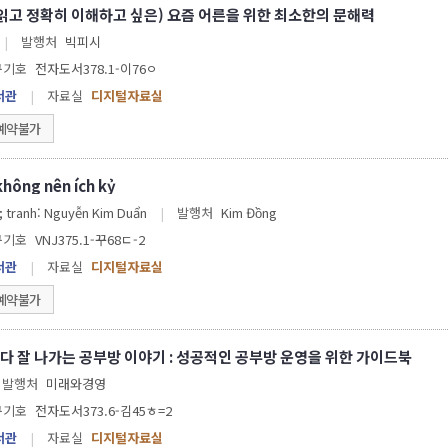
 읽고 정확히 이해하고 싶은) 요즘 어른을 위한 최소한의 문해력
|
발행처
빅피시
구기호
전자도서378.1-이76ㅇ
서관
|
자료실
디지털자료실
예약불가
 không nên ích kỷ
 ; tranh: Nguyễn Kim Duẩn
|
발행처
Kim Đồng
구기호
VNJ375.1-꾸68ㄷ-2
서관
|
자료실
디지털자료실
예약불가
다 잘 나가는 공부방 이야기 : 성공적인 공부방 운영을 위한 가이드북
발행처
미래와경영
구기호
전자도서373.6-김45ㅎ=2
서관
|
자료실
디지털자료실