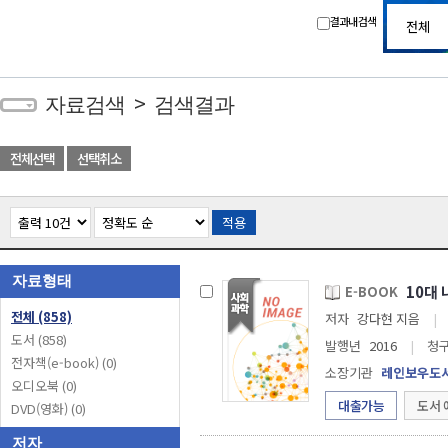
결과내 검색
>
자료검색
검색결과
전체선택
선택취소
적용
자료형태
10대 
E-BOOK
전체
(858)
저자
강다현 지음
|
도서
(858)
발행년
2016
|
청
전자책(e-book)
(0)
소장기관
레인보우도
오디오북
(0)
대출가능
도서 
DVD(영화)
(0)
저자