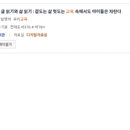
글 읽기와 삶 읽기 : 겉도는 삶 헛도는
교육
속에서도 아이들은 자란다
발행처
우리
교육
구기호
전자도서370.4-박78ㅇ
서관
|
자료실
디지털자료실
예약불가