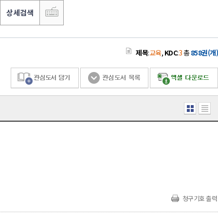
상세검색
제목
:
교육
,
KDC
:
3
총
858권(개)
청구기호 출력