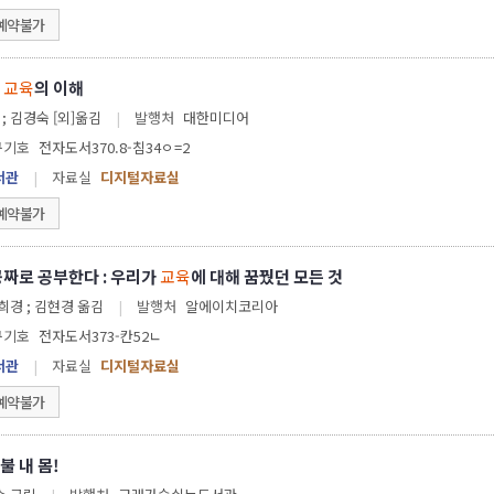
예약불가
임
교육
의 이해
레나테 침머 지음 ; 김경숙 [외]옮김
|
발행처
대한미디어
구기호
전자도서370.8-침34ㅇ=2
서관
|
자료실
디지털자료실
예약불가
공짜로 공부한다 : 우리가
교육
에 대해 꿈꿨던 모든 것
 지음 ; 김희경 ; 김현경 옮김
|
발행처
알에이치코리아
구기호
전자도서373-칸52ㄴ
서관
|
자료실
디지털자료실
예약불가
불 내 몸!