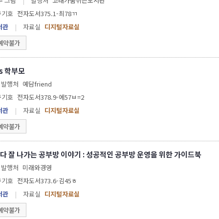
 강경수 그림
|
발행처
고래가숨쉬는도서관
구기호
전자도서375.1-최78ㄲ
서관
|
자료실
디지털자료실
예약불가
s 학부모
발행처
예담friend
구기호
전자도서378.9-에57ㅂ=2
서관
|
자료실
디지털자료실
예약불가
다 잘 나가는 공부방 이야기 : 성공적인 공부방 운영을 위한 가이드북
발행처
미래와경영
구기호
전자도서373.6-김45ㅎ
서관
|
자료실
디지털자료실
예약불가