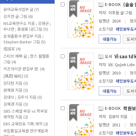
(술술
E-BOOK
유아교육사업부 글 (7)
저자
이주윤 글·그림
김지연 글·그림 (6)
발행년
2024
|
청
NS교육연구소 지음 ; 김영곤 ;
우나연 ; 홍원표 [공]그림 (5)
소장기관
레인보우도
삼성출판사 편집부 지음 ;
대출가능
도서 
Stephen Barker 그림 (5)
信国军 (4)
Vì sao tớ
스티브 메쩌 글 ; 한스 윌헬름
도서
그림 (4)
저자
lời: Quỳnh Liên
키즈아이콘 편집부 편. (4)
발행년
2010
|
청
[禹田 编绘] (3)
소장기관
레인보우도
강다현 지음 (3)
권재원 지음 (3)
대출가능
도서 
김대식 ; 김두식 지음 (3)
김혜경 지음 (3)
학원보
E-BOOK
SBS 스페셜 부모 vs 학부모
저자
김보미 지음
|
제작팀 지음 (2)
EBS 교육방송 기획.제작 (2)
발행년
2011
|
청
국립통일교육원 연구개발과
소장기관
레인보우도