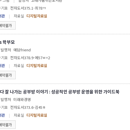
 강경수 그림
|
발행처
고래가숨쉬는도서관
구기호
전자도서375.1-최78ㄲ
서관
|
자료실
디지털자료실
예약불가
s 학부모
발행처
예담friend
구기호
전자도서378.9-에57ㅂ=2
서관
|
자료실
디지털자료실
예약불가
다 잘 나가는 공부방 이야기 : 성공적인 공부방 운영을 위한 가이드북
발행처
미래와경영
구기호
전자도서373.6-김45ㅎ
서관
|
자료실
디지털자료실
예약불가