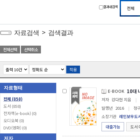
결과내 검색
>
자료검색
검색결과
전체선택
선택취소
적용
자료형태
10대 
E-BOOK
전체
(858)
저자
강다현 지음
|
도서
(858)
발행년
2016
|
청
전자책(e-book)
(0)
소장기관
레인보우도
오디오북
(0)
대출가능
도서 
DVD(영화)
(0)
저자