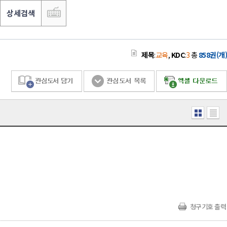
상세검색
제목
:
교육
,
KDC
:
3
총
858권(개)
청구기호 출력