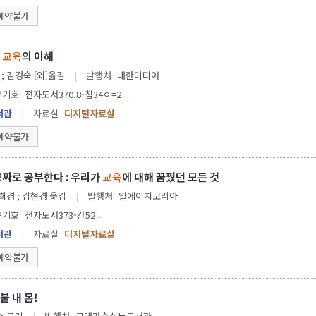
예약불가
임
교육
의 이해
레나테 침머 지음 ; 김경숙 [외]옮김
|
발행처
대한미디어
구기호
전자도서370.8-침34ㅇ=2
서관
|
자료실
디지털자료실
예약불가
공짜로 공부한다 : 우리가
교육
에 대해 꿈꿨던 모든 것
 지음 ; 김희경 ; 김현경 옮김
|
발행처
알에이치코리아
구기호
전자도서373-칸52ㄴ
서관
|
자료실
디지털자료실
예약불가
불 내 몸!