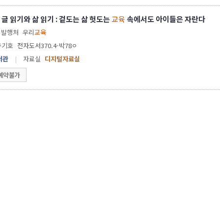
글 읽기와 삶 읽기 : 겉도는 삶 헛도는
교육
속에서도 아이들은 자란다
발행처
우리
교육
구기호
전자도서370.4-박78ㅇ
서관
|
자료실
디지털자료실
예약불가