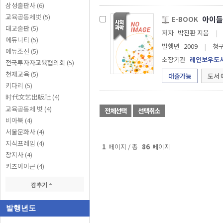
삼성출판사 (6)
교육공동체벗 (5)
아이들 
E-BOOK
대교출판 (5)
저자
박진환 지음
|
에듀니티 (5)
발행년
2009
|
청
에듀조선 (5)
소장기관
레인보우도
전국투자자교육협의회 (5)
천재교육 (5)
대출가능
도서 
키다리 (5)
时代文艺出版社 (4)
교육공동체 벗 (4)
전체선택
선택취소
비아북 (4)
서울문화사 (4)
지식프레임 (4)
1
페이지 / 총
86
페이지
창지사 (4)
키즈아이콘 (4)
감추기
발행년도