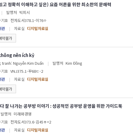
 읽고 정확히 이해하고 싶은) 요즘 어른을 위한 최소한의 문해력
|
발행처
빅피시
구기호
전자도서378.1-이76ㅇ
서관
|
자료실
디지털자료실
예약불가
 không nên ích kỷ
 ; tranh: Nguyễn Kim Duẩn
|
발행처
Kim Đồng
구기호
VNJ375.1-꾸68ㄷ-2
서관
|
자료실
디지털자료실
예약불가
다 잘 나가는 공부방 이야기 : 성공적인 공부방 운영을 위한 가이드북
발행처
미래와경영
구기호
전자도서373.6-김45ㅎ=2
서관
|
자료실
디지털자료실