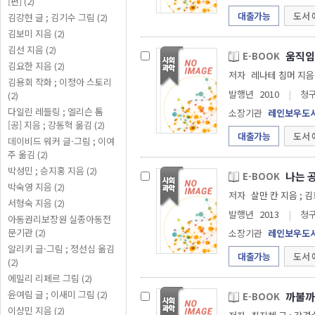
[편] (2)
대출가능
도서 
김강현 글 ; 김기수 그림 (2)
김보미 지음 (2)
김선 지음 (2)
움직
E-BOOK
김요한 지음 (2)
저자
김용회 작화 ; 이정아 스토리
발행년
2010
|
청
(2)
다일린 레들링 ; 엘리슨 톰
소장기관
레인보우도
[공] 지음 ; 강동혁 옮김 (2)
대출가능
도서 
데이비드 워커 글·그림 ; 이여
주 옮김 (2)
박성민 ; 승지홍 지음 (2)
나는 
E-BOOK
박숙영 지음 (2)
저자
살만 칸
서형숙 지음 (2)
발행년
2013
|
청
아동권리보장원 실종아동전
문기관 (2)
소장기관
레인보우도
알리키 글·그림 ; 정선심 옮김
대출가능
도서 
(2)
에밀리 리페르 그림 (2)
윤여림 글 ; 이새미 그림 (2)
까불까
E-BOOK
이상민 지음 (2)