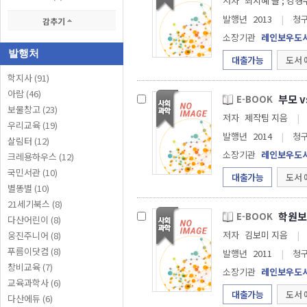
저자
최지혜 글 ;
발행년
2013
|
청
감추기
소장기관
레인보우도
발행처
대출가능
도서 
학지사 (91)
아람 (46)
부모 v
E-BOOK
보물창고 (23)
저자
제작팀 지음
|
우리교육 (19)
발행년
2014
|
청
살림터 (12)
소장기관
레인보우도
크레용하우스 (12)
국민서관 (10)
대출가능
도서 
별똥별 (10)
21세기북스 (8)
학원보
E-BOOK
다산어린이 (8)
저자
김보미 지음
|
웅진주니어 (8)
푸름이닷컴 (8)
발행년
2011
|
청
창비교육 (7)
소장기관
레인보우도
교육과학사 (6)
대출가능
도서 
다산에듀 (6)