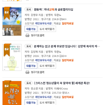
원동력 : 자녀
교육
과 글로벌리더십
도서
저자
강영우 지음
|
발행처
두란노
발행년
2011
|
청구기호
234.8-강64ㅇ
소장기관
레인보우도서관
|
자료실
일반자료실
대출가능
도서 예약불가
청구기호 출력
문제아는 없고 문제 부모만 있습니다 : 김양재 목사의 자녀
교육
도서
저자
김양재 지음
|
발행처
두란노
발행년
2016
|
청구기호
234.9-김63ㅁ
소장기관
레인보우도서관
|
자료실
일반자료실
대출가능
도서 예약불가
청구기호 출력
(크리스천 청소년들이 꼭 알아야 할)세계관 특강!
도서
저자
정소영 지음
|
발행처
미래사Cross
발행년
2021
|
청구기호
235.733-정55ㅅ
소장기관
레인보우도서관
|
자료실
일반자료실
대출가능
도서 예약불가