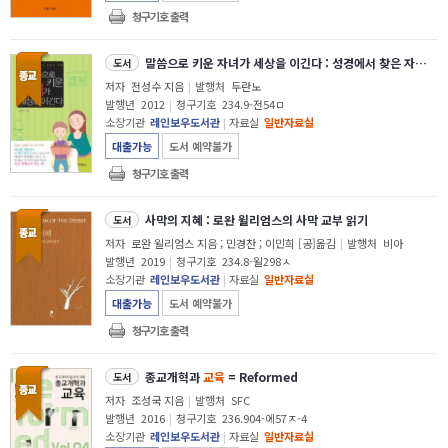
청구기호 출력
말씀으로 키운 자녀가 세상을 이긴다 : 성경에서 찾은 자녀
교
도서
저자
전성수 지음
|
발행처
두란노
발행년
2012
|
청구기호
234.9-전54ㅁ
소장기관
레인보우도서관
|
자료실
일반자료실
대출가능
도서 예약불가
청구기호 출력
사막의 지혜 : 로완 윌리엄스의 사막 교부 읽기
도서
저자
로완 윌리엄스 지음 ; 민경찬 ; 이민희 [공]옮김
|
발행처
비아
발행년
2019
|
청구기호
234.8-윌298ㅅ
소장기관
레인보우도서관
|
자료실
일반자료실
대출가능
도서 예약불가
청구기호 출력
종교개혁과
교육
= Reformed
도서
저자
조성국 지음
|
발행처
SFC
발행년
2016
|
청구기호
236.904-에57ㅈ-4
소장기관
레인보우도서관
|
자료실
일반자료실