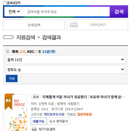
결과내 검색
상세검색
다국어 입력기
>
자료검색
검색결과
제목
:
교육
,
KDC
:
2
총
13권(개)
적용
지혜롭게 키운 자녀가 성공한다 : 부모와 자녀가 함께 읽는 잠언
도서
저자
신언혁 지음
|
발행처
아침향기
발행년
2011
|
청구기호
234.9-신64ㅈ
소장기관
레인보우도서관
|
자료실
일반자료실
대출가능
도서 예약불가
청구기호 출력