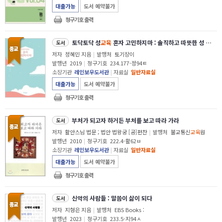
대출가능
도서 예약불가
청구기호 출력
토닥토닥 성
교육
혼자 고민하지마 : 솔직하고 따뜻한 성 연애 이야기
도서
저자
정혜민 지음
|
발행처
토기장이
발행년
2019
|
청구기호
234.177-정94ㅌ
소장기관
레인보우도서관
|
자료실
일반자료실
대출가능
도서 예약불가
청구기호 출력
부처가 되고자 하거든 부처를 보고 따라 가라
도서
저자
활안스님 법문 ; 법안 법왕궁 [공]편찬
|
발행처
불교통신
교육
원
발행년
2010
|
청구기호
222.4-활62ㅂ
소장기관
레인보우도서관
|
자료실
일반자료실
대출가능
도서 예약불가
청구기호 출력
신약의 사람들 : 말씀이 삶이 되다
도서
저자
지형은 지음
|
발행처
EBS Books :
발행년
2023
|
청구기호
233.5-지94ㅅ