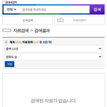
결과내 검색
상세검색
다국어 입력기
>
자료검색
검색결과
제목
:
교육
,
자료형태
:
dvd
총
0권(개)
적용
검색된 자료가 없습니다.