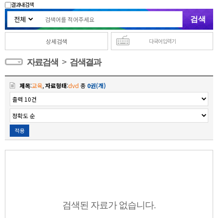
결과내 검색
상세검색
다국어 입력기
>
자료검색
검색결과
제목
:
교육
,
자료형태
:
dvd
총
0권(개)
적용
검색된 자료가 없습니다.