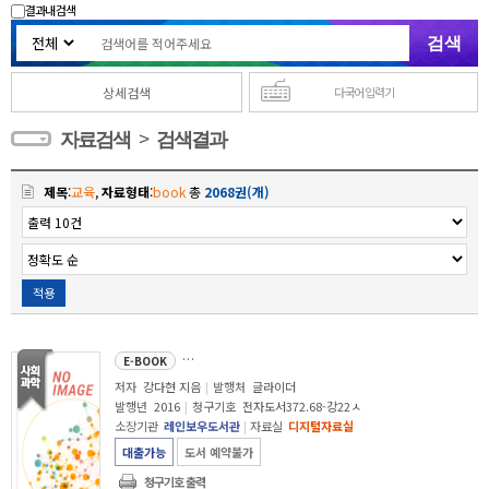
결과내 검색
상세검색
다국어 입력기
>
자료검색
검색결과
제목
:
교육
,
자료형태
:
book
총
2068권(개)
적용
10대 나만의 꿈과 마주하라 : 진짜 나를 찾아 떠나는 여행
E-BOOK
저자
강다현 지음
|
발행처
글라이더
발행년
2016
|
청구기호
전자도서372.68-강22ㅅ
소장기관
레인보우도서관
|
자료실
디지털자료실
대출가능
도서 예약불가
청구기호 출력