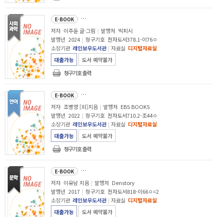
(술술 읽고 정확히 이해하고
E-BOOK
저자
이주윤 글·그림
|
발행처
빅피시
발행년
2024
|
청구기호
전자도서378.1-이76ㅇ
소장기관
레인보우도서관
|
자료실
디지털자료실
대출가능
도서 예약불가
청구기호 출력
읽었다는 착각
E-BOOK
저자
조병영 [외]지음
|
발행처
EBS BOOKS
발행년
2022
|
청구기호
전자도서710.2-조44ㅇ
소장기관
레인보우도서관
|
자료실
디지털자료실
대출가능
도서 예약불가
청구기호 출력
엄마 반성문 
E-BOOK
저자
이유남 지음
|
발행처
Denstory
발행년
2017
|
청구기호
전자도서818-이66ㅇ=2
소장기관
레인보우도서관
|
자료실
디지털자료실
대출가능
도서 예약불가