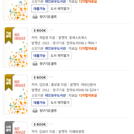
소장기관
레인보우도서관
|
자료실
디지털자료실
대출가능
도서 예약불가
청구기호 출력
기분대로 아이를 키우지 않겠습니다
E-BOOK
저자
곽윤정 지음
|
발행처
포레스트북스
발행년
2022
|
청구기호
전자도서598.1-곽66ㄱ
소장기관
레인보우도서관
|
자료실
디지털자료실
대출가능
도서 예약불가
청구기호 출력
괜찮아 엄마는 널 믿어 : 꼴찌 문제아를 전교 1등으로 코칭맘 김민경의 신나는 성공
E-BOOK
저자
김민경 ; 홍성호 지음
|
발행처
여성신문사
발행년
2011
|
청구기호
전자도서598.58-김38ㄱ
소장기관
레인보우도서관
|
자료실
디지털자료실
대출가능
도서 예약불가
청구기호 출력
학원보다 잘 나가는 공부방 이야기 : 성공적인 공부방 운영을 위한 
E-BOOK
저자
김보미 지음
|
발행처
미래와경영