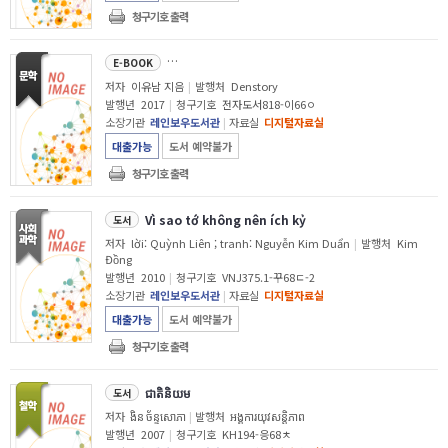
청구기호 출력
엄마 반성문 
E-BOOK
저자
이유남 지음
|
발행처
Denstory
발행년
2017
|
청구기호
전자도서818-이66ㅇ
소장기관
레인보우도서관
|
자료실
디지털자료실
대출가능
도서 예약불가
청구기호 출력
Vì sao tớ không nên ích kỷ
도서
저자
lời: Quỳnh Liên ; tranh: Nguyễn Kim Duẩn
|
발행처
Kim
Đồng
발행년
2010
|
청구기호
VNJ375.1-꾸68ㄷ-2
소장기관
레인보우도서관
|
자료실
디지털자료실
대출가능
도서 예약불가
청구기호 출력
ជាតិនិយម
도서
저자
ងិន ច័ន្ទសោភា
|
발행처
អង្គការយុវសន្ដិភាព
발행년
2007
|
청구기호
KH194-응68ㅊ