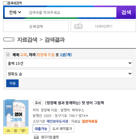
결과내 검색
상세검색
다국어 입력기
>
자료검색
검색결과
제목
:
교육
,
저자
:
정정혜 지음
총
1권(개)
적용
(정정혜 샘과 함께하는) 첫 영어 그림책
도서
저자
정정혜 지음
|
발행처
북하우스
발행년
2020
|
청구기호
740.7-정74ㅊ
소장기관
레인보우도서관
|
자료실
일반자료실
대출가능
도서 예약불가
청구기호 출력