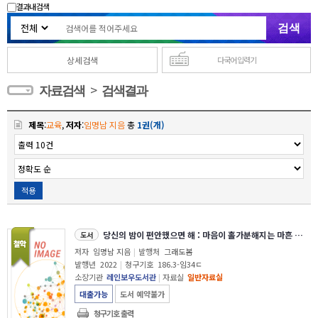
결과내 검색
상세검색
다국어 입력기
>
자료검색
검색결과
제목
:
교육
,
저자
:
임명남 지음
총
1권(개)
적용
당신의 밤이 편안했으면 해 : 마음이 홀가분해지는 마흔 번의 심리상담과 그림책 처방
도서
저자
임명남 지음
|
발행처
그래도봄
발행년
2022
|
청구기호
186.3-임34ㄷ
소장기관
레인보우도서관
|
자료실
일반자료실
대출가능
도서 예약불가
청구기호 출력